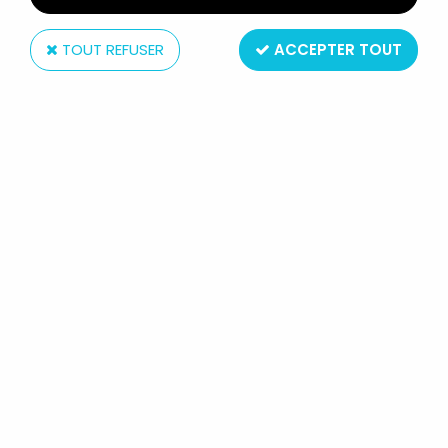
TOUT REFUSER
ACCEPTER TOUT
Plastoy
GOLDORAK - PLASTOY - FIGURINE
PVC 6CM SD DUKE FLEED & KOJI