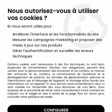
Lulu Berlu, la référence dans l'univers du jouet vintage en
France - Vente à l'international
Nous autorisez-vous à utiliser
vos cookies ?
0
Ils nous seront utiles pour :
Améliorer l'interface et les fonctionnalités du site
Mesurer les campagnes marketing et proposer des
Accueil
>
Goldorak
>
Goldorak Moderne (après 1995)
>
Goldorak
- Plastoy - Figurine PVC 6cm SD Duke Fleed & Koji Kabuto
mises à jour sur nos produits
(Actarus & Alcor)
Gérer l'authentification et surveiller les erreurs
techniques
Certains cookies sont nécessaires à des fins techniques, ils sont donc
dispensés de consentement. D'autres, non obligatoires, peuvent être
utilisés pour la personnalisation des annonces et du contenu, la mesure
des annonces et du contenu, la connaissance de l'audience et le
développement de produits, les données de géolocalisation précises et
l'identification par le balayage de l'appareil, le stockage et/ou l'accès aux
informations sur un appareil. Si vous donnez votre consentement, celui-ci
sera valable sur l’ensemble des sous-domaines de Lulu Berlu. Vous
disposez de la possibilité de retirer votre consentement à tout moment en
cliquant sur le widget en bas à droite de la page. Pour en savoir plus,
consulter notre politique de cookie.
CONFIGURER