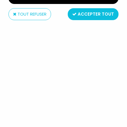
TOUT REFUSER
ACCEPTER TOUT
Popy
GOLDORAK - POPY - L'OVÉTERRE,
LA SOUCOUPE D'ALCOR (NEUF EN
BOITE)