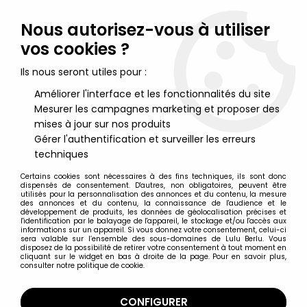
Lulu Berlu, la référence dans l'univers du jouet vintage en
France - Vente à l'international
Nous autorisez-vous à utiliser
vos cookies ?
0
Ils nous seront utiles pour :
Améliorer l'interface et les fonctionnalités du site
Mesurer les campagnes marketing et proposer des
Accueil
>
Goldorak
>
Goldorak Vintage (avant 1995)
>
Goldorak -
Popy - L'Ovéterre, la Soucoupe d'Alcor (neuf en boite)
mises à jour sur nos produits
Gérer l'authentification et surveiller les erreurs
techniques
Certains cookies sont nécessaires à des fins techniques, ils sont donc
dispensés de consentement. D'autres, non obligatoires, peuvent être
utilisés pour la personnalisation des annonces et du contenu, la mesure
des annonces et du contenu, la connaissance de l'audience et le
développement de produits, les données de géolocalisation précises et
l'identification par le balayage de l'appareil, le stockage et/ou l'accès aux
informations sur un appareil. Si vous donnez votre consentement, celui-ci
sera valable sur l’ensemble des sous-domaines de Lulu Berlu. Vous
disposez de la possibilité de retirer votre consentement à tout moment en
cliquant sur le widget en bas à droite de la page. Pour en savoir plus,
consulter notre politique de cookie.
CONFIGURER