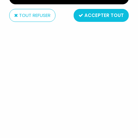
TOUT REFUSER
ACCEPTER TOUT
Sen-Ti-Nel Co. Ltd
GOLDORAK - SEN-TI-NEL TOYS -
RIOBOT GRENDIZER & SPAZER SET