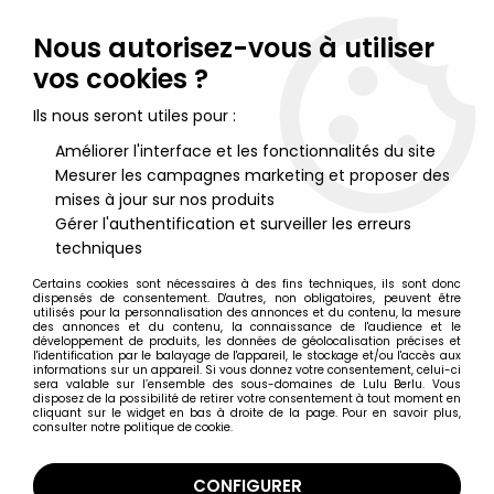
Lulu Berlu, la référence dans l'univers du jouet vintage en
France - Vente à l'international
Nous autorisez-vous à utiliser
vos cookies ?
0
Ils nous seront utiles pour :
Améliorer l'interface et les fonctionnalités du site
Mesurer les campagnes marketing et proposer des
Accueil
>
Goldorak
>
Goldorak Moderne (après 1995)
>
Goldorak
- Sen-Ti-Nel Toys - Riobot Grendizer & Spazer Set 10th
mises à jour sur nos produits
Anniversary
Gérer l'authentification et surveiller les erreurs
techniques
Certains cookies sont nécessaires à des fins techniques, ils sont donc
dispensés de consentement. D'autres, non obligatoires, peuvent être
utilisés pour la personnalisation des annonces et du contenu, la mesure
des annonces et du contenu, la connaissance de l'audience et le
développement de produits, les données de géolocalisation précises et
l'identification par le balayage de l'appareil, le stockage et/ou l'accès aux
informations sur un appareil. Si vous donnez votre consentement, celui-ci
sera valable sur l’ensemble des sous-domaines de Lulu Berlu. Vous
disposez de la possibilité de retirer votre consentement à tout moment en
cliquant sur le widget en bas à droite de la page. Pour en savoir plus,
consulter notre politique de cookie.
CONFIGURER