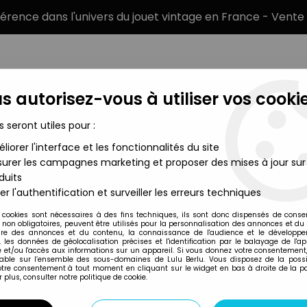
éférence dans l'univers du jouet vintage en France - Vente 
s autorisez-vous à utiliser vos cookie
s seront utiles pour :
liorer l'interface et les fonctionnalités du site
MARQUES
TYPE DE PRODUIT
PRÉCOMM
urer les campagnes marketing et proposer des mises à jour sur
duits
re à moutarde Amora - Goldorak sous la chute d'eau
er l'authentification et surveiller les erreurs techniques
Amora
 cookies sont nécessaires à des fins techniques, ils sont donc dispensés de cons
, non obligatoires, peuvent être utilisés pour la personnalisation des annonces et du
GOLDORAK - VER
re des annonces et du contenu, la connaissance de l'audience et le développ
, les données de géolocalisation précises et l'identification par le balayage de l'app
SOUS LA CHUTE D'
 et/ou l'accès aux informations sur un appareil. Si vous donnez votre consentement,
lable sur l’ensemble des sous-domaines de Lulu Berlu. Vous disposez de la possib
votre consentement à tout moment en cliquant sur le widget en bas à droite de la p
 plus, consulter notre politique de cookie.
Réf. :
REF29107