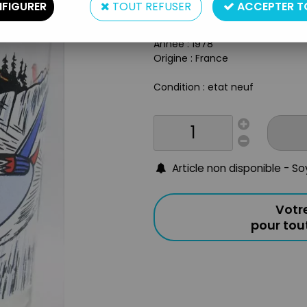
Type : Verre à moutarde
FIGURER
TOUT REFUSER
ACCEPTER T
Taille : 10 cm
Matière : Verre
Année : 1978
O
rigine : France
Condition : etat neuf
Article non disponible - S
Votr
pour to