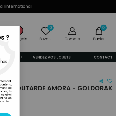
à l'international
0
0
s ?
Français
Favoris
Compte
Panier
ANDE
VENDEZ VOS JOUETS
CONTACT
 nos
entement.
 contenu,
RE À MOUTARDE AMORA - GOLDORAK
ement de
areil, le
EAU
 celui-ci
ilité de
age. Pour