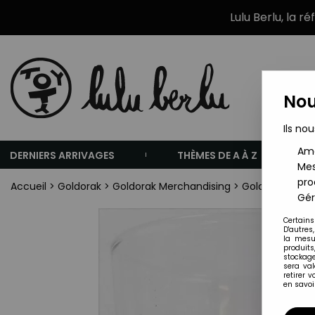
Lulu Berlu, la r
Nou
Ils nou
Amé
DERNIERS ARRIVAGES
THÈMES DE A À Z
Mes
pro
Accueil
>
Goldorak
>
Goldorak Merchandising
>
Goldorak - Ver
Gér
Certains
D'autres
la mesu
produits
stockage
sera va
retirer 
en savoir