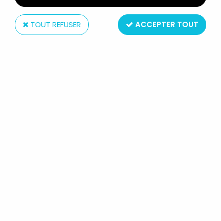
TOUT REFUSER
ACCEPTER TOUT
Yamato
GOLDORAK - YAMATO - STATUE
VINYL 30CM MARIA FLEED PHENICIA
"REGULAR VER."