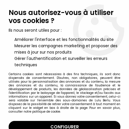
Lulu Berlu, la référence dans l'univers du jouet vintage en
France - Vente à l'international
Nous autorisez-vous à utiliser
vos cookies ?
0
Ils nous seront utiles pour :
Améliorer l'interface et les fonctionnalités du site
Mesurer les campagnes marketing et proposer des
Accueil
>
Goldorak
>
Goldorak Moderne (après 1995)
>
Goldorak
- Yamato - Statue Vinyl 30cm Maria Fleed Phenicia "Regular ver."
mises à jour sur nos produits
Gérer l'authentification et surveiller les erreurs
techniques
Certains cookies sont nécessaires à des fins techniques, ils sont donc
dispensés de consentement. D'autres, non obligatoires, peuvent être
utilisés pour la personnalisation des annonces et du contenu, la mesure
des annonces et du contenu, la connaissance de l'audience et le
développement de produits, les données de géolocalisation précises et
l'identification par le balayage de l'appareil, le stockage et/ou l'accès aux
informations sur un appareil. Si vous donnez votre consentement, celui-ci
sera valable sur l’ensemble des sous-domaines de Lulu Berlu. Vous
disposez de la possibilité de retirer votre consentement à tout moment en
cliquant sur le widget en bas à droite de la page. Pour en savoir plus,
consulter notre politique de cookie.
CONFIGURER