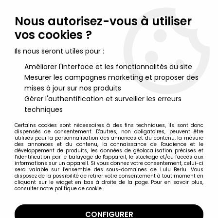
Lulu Berlu, la référence dans l'univers du jouet vintage en
France - Vente à l'international
Nous autorisez-vous à utiliser
vos cookies ?
0
Ils nous seront utiles pour :
Améliorer l'interface et les fonctionnalités du site
Mesurer les campagnes marketing et proposer des
Accueil
>
Goseiger
>
Goseiger - Gosei Grand DX - Bandai
mises à jour sur nos produits
Gérer l'authentification et surveiller les erreurs
techniques
Certains cookies sont nécessaires à des fins techniques, ils sont donc
dispensés de consentement. D'autres, non obligatoires, peuvent être
utilisés pour la personnalisation des annonces et du contenu, la mesure
des annonces et du contenu, la connaissance de l'audience et le
développement de produits, les données de géolocalisation précises et
l'identification par le balayage de l'appareil, le stockage et/ou l'accès aux
informations sur un appareil. Si vous donnez votre consentement, celui-ci
sera valable sur l’ensemble des sous-domaines de Lulu Berlu. Vous
disposez de la possibilité de retirer votre consentement à tout moment en
cliquant sur le widget en bas à droite de la page. Pour en savoir plus,
consulter notre politique de cookie.
CONFIGURER