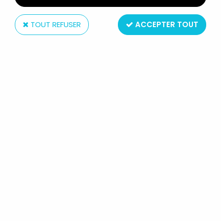
TOUT REFUSER
ACCEPTER TOUT
Bandai
GREAT MAZINGER - CAPSULE
POPYNICA - ROBOT JUNIOR
19
,
99
€
TTC
Réf. :
AR0006311
Type : figurine articulée
Matière : plastique