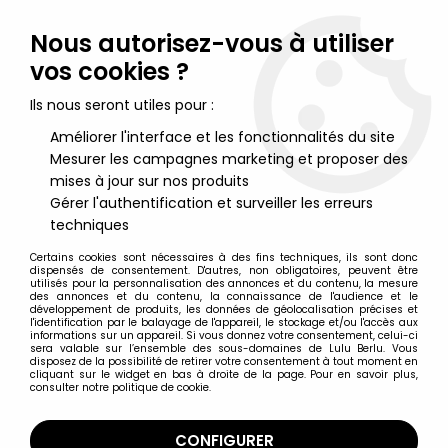
Lulu Berlu, la référence dans l'univers du jouet vintage en
France - Vente à l'international
Nous autorisez-vous à utiliser
vos cookies ?
0
Ils nous seront utiles pour :
Améliorer l'interface et les fonctionnalités du site
Mesurer les campagnes marketing et proposer des
Accueil
>
Mazinger
>
Great Mazinger - Capsule Popynica - Robot
Junior
mises à jour sur nos produits
Gérer l'authentification et surveiller les erreurs
techniques
Certains cookies sont nécessaires à des fins techniques, ils sont donc
dispensés de consentement. D'autres, non obligatoires, peuvent être
utilisés pour la personnalisation des annonces et du contenu, la mesure
des annonces et du contenu, la connaissance de l'audience et le
développement de produits, les données de géolocalisation précises et
l'identification par le balayage de l'appareil, le stockage et/ou l'accès aux
informations sur un appareil. Si vous donnez votre consentement, celui-ci
sera valable sur l’ensemble des sous-domaines de Lulu Berlu. Vous
disposez de la possibilité de retirer votre consentement à tout moment en
cliquant sur le widget en bas à droite de la page. Pour en savoir plus,
consulter notre politique de cookie.
CONFIGURER