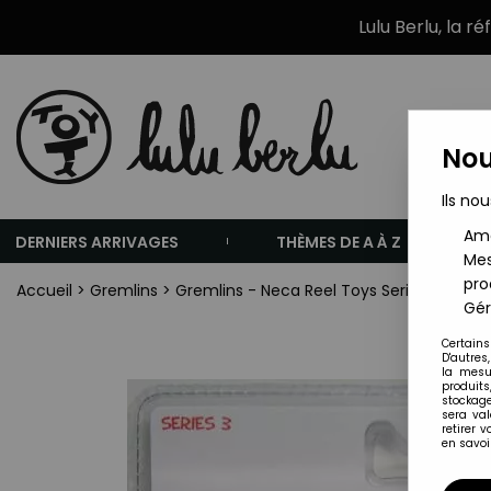
Lulu Berlu, la r
Nou
Ils nou
Amé
DERNIERS ARRIVAGES
THÈMES DE A À Z
Mes
pro
Accueil
>
Gremlins
>
Gremlins - Neca Reel Toys Series 3 - Sa
Gér
Certains
D'autres
la mesu
produits
stockage
sera va
retirer 
en savoir