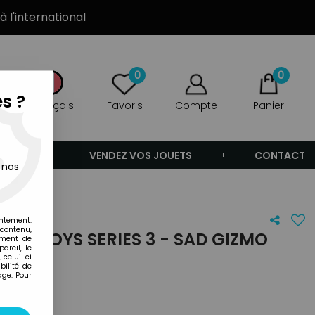
à l'international
0
0
s ?
Français
Favoris
Compte
Panier
ANDE
VENDEZ VOS JOUETS
CONTACT
 nos
entement.
 contenu,
EEL TOYS SERIES 3 - SAD GIZMO
ement de
areil, le
 celui-ci
ilité de
age. Pour