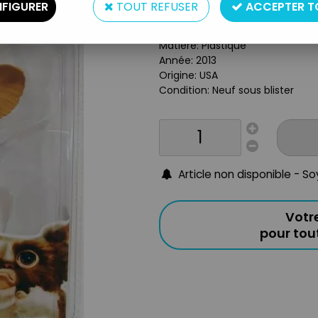
FIGURER
TOUT REFUSER
ACCEPTER T
Type: Figurine articulée avec y
Taille: 10 cm
Matière: Plastique
Année: 2013
Origine: USA
Condition: Neuf sous blister
Article non disponible - S
Votr
pour to