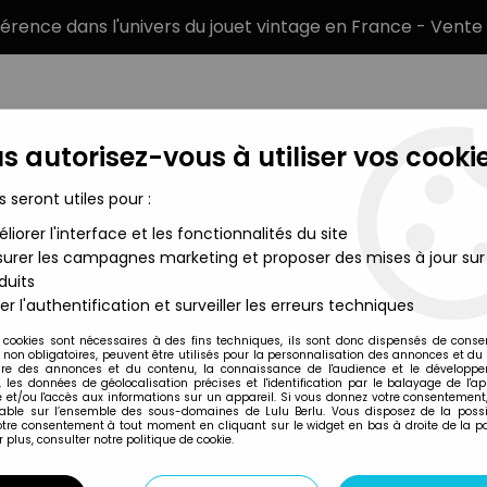
éférence dans l'univers du jouet vintage en France - Vente 
s autorisez-vous à utiliser vos cookie
s seront utiles pour :
liorer l'interface et les fonctionnalités du site
MARQUES
TYPE DE PRODUIT
PRÉCOMM
urer les campagnes marketing et proposer des mises à jour sur
duits
d Gizmo (Mogwai)
er l'authentification et surveiller les erreurs techniques
NECA
 cookies sont nécessaires à des fins techniques, ils sont donc dispensés de cons
, non obligatoires, peuvent être utilisés pour la personnalisation des annonces et du
GREMLINS - NECA R
re des annonces et du contenu, la connaissance de l'audience et le développ
, les données de géolocalisation précises et l'identification par le balayage de l'app
(MOGWAI)
 et/ou l'accès aux informations sur un appareil. Si vous donnez votre consentement,
lable sur l’ensemble des sous-domaines de Lulu Berlu. Vous disposez de la possib
votre consentement à tout moment en cliquant sur le widget en bas à droite de la p
 plus, consulter notre politique de cookie.
Réf. :
REF41571