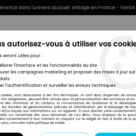
éférence dans l'univers du jouet vintage en France - Vente 
s autorisez-vous à utiliser vos cookie
s seront utiles pour :
liorer l'interface et les fonctionnalités du site
MARQUES
TYPE DE PRODUIT
PRÉCOMM
urer les campagnes marketing et proposer des mises à jour sur
duits
Series) - G-3 Limited RX-78-3 Ver. Ka with G-Fighter - Bandai
er l'authentification et surveiller les erreurs techniques
Bandai
 cookies sont nécessaires à des fins techniques, ils sont donc dispensés de cons
, non obligatoires, peuvent être utilisés pour la personnalisation des annonces et du
GUNDAM FIX FIGUR
re des annonces et du contenu, la connaissance de l'audience et le développ
, les données de géolocalisation précises et l'identification par le balayage de l'app
- G-3 LIMITED RX-
 et/ou l'accès aux informations sur un appareil. Si vous donnez votre consentement,
lable sur l’ensemble des sous-domaines de Lulu Berlu. Vous disposez de la possib
BANDAI
votre consentement à tout moment en cliquant sur le widget en bas à droite de la p
 plus, consulter notre politique de cookie.