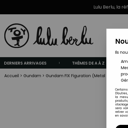
Lulu Berlu, la r
Nou
Ils nou
Amé
DERNIERS ARRIVAGES
THÈMES DE A À Z
Mes
pro
Accueil
>
Gundam
>
Gundam FIX Figuration (Metal Composite 
Gér
Certains
D'autres
la mesu
produits
stockage
sera va
retirer 
en savoir