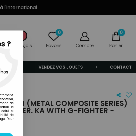
à l'international
0
0
s ?
Français
Favoris
Compte
Panier
ANDE
VENDEZ VOS JOUETS
CONTACT
 nos
entement.
 contenu,
ATION (METAL COMPOSITE SERIES)
ement de
areil, le
78-3 VER. KA WITH G-FIGHTER -
 celui-ci
ilité de
age. Pour