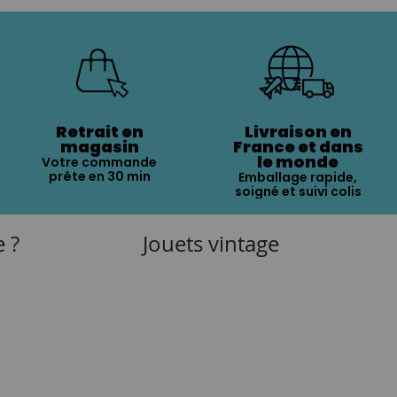
Retrait en
Livraison en
magasin
France et dans
le monde
Votre commande
prête en 30 min
Emballage rapide,
soigné et suivi colis
e ?
Jouets vintage