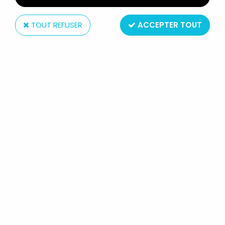
TOUT REFUSER
ACCEPTER TOUT
GUNDAM WING - 4.5'' MOBILE SUIT
ACTION FIGURE - GUNDAM
DEATHSCYTHE H. (BEEZ
ENTERTAINMENT)