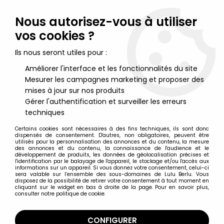
Lulu Berlu, la référence dans l'univers du jouet vintage en
France - Vente à l'international
Nous autorisez-vous à utiliser
vos cookies ?
0
Ils nous seront utiles pour :
Améliorer l'interface et les fonctionnalités du site
Mesurer les campagnes marketing et proposer des
Accueil
>
Gundam
>
Gundam Wing - 4.5'' Mobile Suit Action
Figure - Gundam Deathscythe H. (Beez Entertainment)
mises à jour sur nos produits
Gérer l'authentification et surveiller les erreurs
techniques
Certains cookies sont nécessaires à des fins techniques, ils sont donc
dispensés de consentement. D'autres, non obligatoires, peuvent être
utilisés pour la personnalisation des annonces et du contenu, la mesure
des annonces et du contenu, la connaissance de l'audience et le
développement de produits, les données de géolocalisation précises et
l'identification par le balayage de l'appareil, le stockage et/ou l'accès aux
informations sur un appareil. Si vous donnez votre consentement, celui-ci
sera valable sur l’ensemble des sous-domaines de Lulu Berlu. Vous
disposez de la possibilité de retirer votre consentement à tout moment en
cliquant sur le widget en bas à droite de la page. Pour en savoir plus,
consulter notre politique de cookie.
CONFIGURER