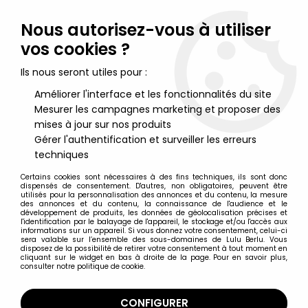
Lulu Berlu, la référence dans l'univers du jouet vintage en
France - Vente à l'international
Nous autorisez-vous à utiliser
vos cookies ?
0
Ils nous seront utiles pour :
Améliorer l'interface et les fonctionnalités du site
Mesurer les campagnes marketing et proposer des
Accueil
>
Gundam
>
Gundam Zeonography #3013 - AMX-004-2
Qubeley Mk-II [AMX-004G Qubeley Mass Production Type] -
mises à jour sur nos produits
Bandai
Gérer l'authentification et surveiller les erreurs
techniques
Certains cookies sont nécessaires à des fins techniques, ils sont donc
dispensés de consentement. D'autres, non obligatoires, peuvent être
utilisés pour la personnalisation des annonces et du contenu, la mesure
des annonces et du contenu, la connaissance de l'audience et le
développement de produits, les données de géolocalisation précises et
l'identification par le balayage de l'appareil, le stockage et/ou l'accès aux
informations sur un appareil. Si vous donnez votre consentement, celui-ci
sera valable sur l’ensemble des sous-domaines de Lulu Berlu. Vous
disposez de la possibilité de retirer votre consentement à tout moment en
cliquant sur le widget en bas à droite de la page. Pour en savoir plus,
consulter notre politique de cookie.
CONFIGURER