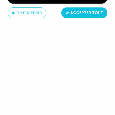
TOUT REFUSER
ACCEPTER TOUT
Bandai
GUNDAM ZEONOGRAPHY #3013 -
AMX-004-2 QUBELEY MK-II [AMX-