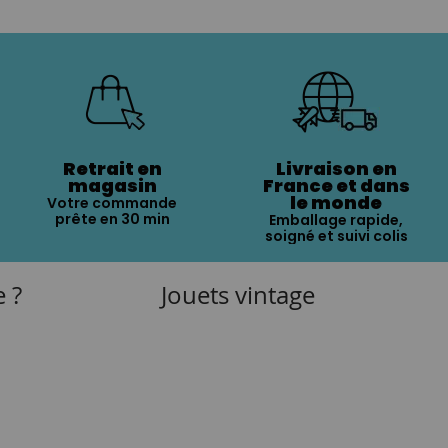
Retrait en
Livraison en
magasin
France et dans
le monde
Votre commande
prête en 30 min
Emballage rapide,
soigné et suivi colis
e ?
Jouets vintage