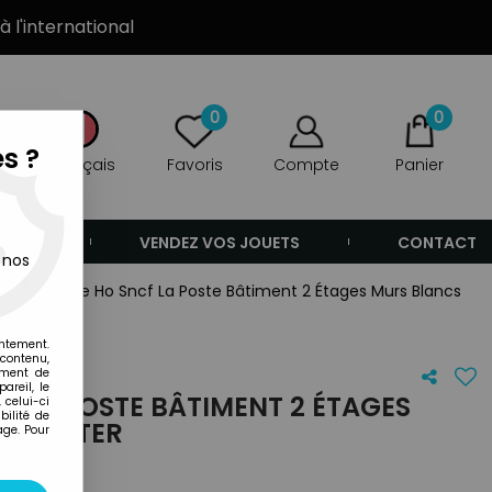
à l'international
0
0
s ?
Français
Favoris
Compte
Panier
ANDE
VENDEZ VOS JOUETS
CONTACT
 nos
>
Hachette Ho Sncf La Poste Bâtiment 2 Étages Murs Blancs
entement.
 contenu,
ement de
areil, le
 LA POSTE BÂTIMENT 2 ÉTAGES
 celui-ci
ilité de
 BLISTER
age. Pour