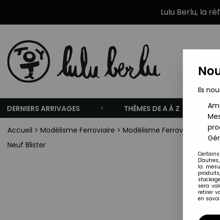
Lulu Berlu, la r
Nou
Ils nou
Amé
DERNIERS ARRIVAGES
THÈMES DE A À Z
Mes
pro
Accueil
>
Modélisme Ferroviaire
>
Modélisme Ferroviaire - Eche
Gér
Neuf Blister
Certains
D'autres
la mesu
produits
stockage
sera va
retirer 
en savoir