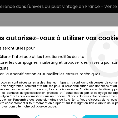
éférence dans l'univers du jouet vintage en France - Vente 
s autorisez-vous à utiliser vos cookie
s seront utiles pour :
liorer l'interface et les fonctionnalités du site
MARQUES
TYPE DE PRODUIT
PRÉCOMM
urer les campagnes marketing et proposer des mises à jour sur
duits
lle Ho
>
Modélisme Ferroviaire Echelle Ho - Décor et Accessoires
er l'authentification et surveiller les erreurs techniques
 cookies sont nécessaires à des fins techniques, ils sont donc dispensés de cons
, non obligatoires, peuvent être utilisés pour la personnalisation des annonces et du
Hachette
re des annonces et du contenu, la connaissance de l'audience et le développ
, les données de géolocalisation précises et l'identification par le balayage de l'app
HACHETTE HO SNCF
 et/ou l'accès aux informations sur un appareil. Si vous donnez votre consentement,
lable sur l’ensemble des sous-domaines de Lulu Berlu. Vous disposez de la possib
MURS BLANCS NEUF
votre consentement à tout moment en cliquant sur le widget en bas à droite de la p
 plus, consulter notre politique de cookie.
14
,
99
€
TTC