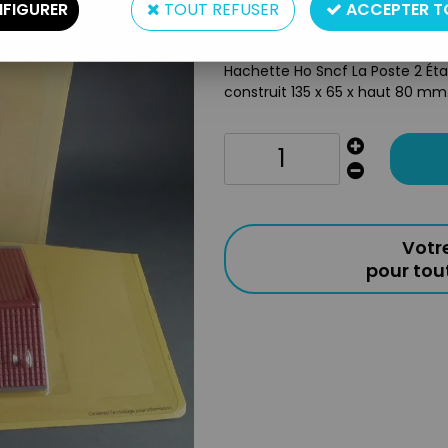
FIGURER
TOUT REFUSER
ACCEPTER T
Réf. :
AR0019976
Hachette Ho Sncf La Poste 2 Ét
construit 135 x 65 x haut 80 mm.
Votr
pour to