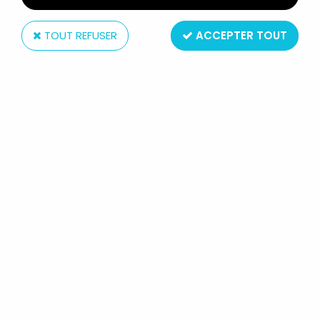
TOUT REFUSER
ACCEPTER TOUT
NECA
HALLOWEEN II - ULTIMATE MICHAEL
MYERS & DR. LOOMIS - NECA