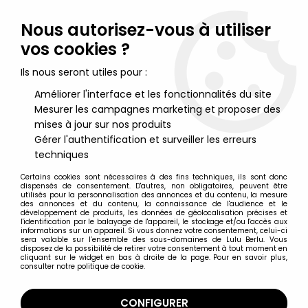
Lulu Berlu, la référence dans l'univers du jouet vintage en
France - Vente à l'international
Nous autorisez-vous à utiliser
vos cookies ?
0
Ils nous seront utiles pour :
Améliorer l'interface et les fonctionnalités du site
Mesurer les campagnes marketing et proposer des
Accueil
>
Halloween - Michael Myers
>
Halloween II - Ultimate
Michael Myers & Dr. Loomis - Neca
mises à jour sur nos produits
Gérer l'authentification et surveiller les erreurs
techniques
Certains cookies sont nécessaires à des fins techniques, ils sont donc
dispensés de consentement. D'autres, non obligatoires, peuvent être
utilisés pour la personnalisation des annonces et du contenu, la mesure
des annonces et du contenu, la connaissance de l'audience et le
développement de produits, les données de géolocalisation précises et
l'identification par le balayage de l'appareil, le stockage et/ou l'accès aux
informations sur un appareil. Si vous donnez votre consentement, celui-ci
sera valable sur l’ensemble des sous-domaines de Lulu Berlu. Vous
disposez de la possibilité de retirer votre consentement à tout moment en
cliquant sur le widget en bas à droite de la page. Pour en savoir plus,
consulter notre politique de cookie.
CONFIGURER