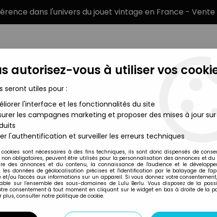
éférence dans l'univers du jouet vintage en France - Vente 
s autorisez-vous à utiliser vos cookie
s seront utiles pour :
liorer l'interface et les fonctionnalités du site
MARQUES
TYPE DE PRODUIT
PRÉCOMM
urer les campagnes marketing et proposer des mises à jour sur
duits
)
er l'authentification et surveiller les erreurs techniques
JoyRide Studio
 cookies sont nécessaires à des fins techniques, ils sont donc dispensés de cons
, non obligatoires, peuvent être utilisés pour la personnalisation des annonces et du
HALO 2 (SERIE 4) 
re des annonces et du contenu, la connaissance de l'audience et le développ
, les données de géolocalisation précises et l'identification par le balayage de l'app
 et/ou l'accès aux informations sur un appareil. Si vous donnez votre consentement,
lable sur l’ensemble des sous-domaines de Lulu Berlu. Vous disposez de la possib
votre consentement à tout moment en cliquant sur le widget en bas à droite de la p
Réf. :
REF14373
 plus, consulter notre politique de cookie.
Type : Figurine articulée
Taille : 18cm