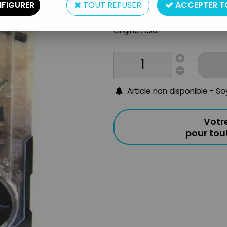
FIGURER
TOUT REFUSER
ACCEPTER T
Matière : Plastique
Année : 2005
Origine : Usa
Article non disponible - S
Votr
pour to