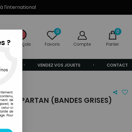
à l'international
0
0
s ?
Français
Favoris
Compte
Panier
ANDE
VENDEZ VOS JOUETS
CONTACT
 nos
entement.
 contenu,
- RED SPARTAN (BANDES GRISES)
ement de
areil, le
 celui-ci
ilité de
age. Pour