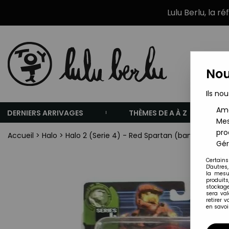
Lulu Berlu, la r
Nou
Ils nou
Amé
DERNIERS ARRIVAGES
THÈMES DE A À Z
Mes
pro
Accueil
>
Halo
>
Halo 2 (Serie 4) - Red Spartan (bandes grises
Gér
Certains
D'autres
la mesu
produits
stockage
sera va
retirer 
en savoir