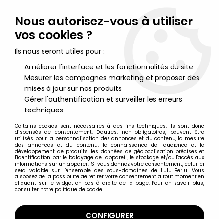
Lulu Berlu, la référence dans l'univers du jouet vintage en
France - Vente à l'international
Nous autorisez-vous à utiliser
vos cookies ?
0
Ils nous seront utiles pour :
Améliorer l'interface et les fonctionnalités du site
Mesurer les campagnes marketing et proposer des
Accueil
>
Maitres de l'Univers (Série Originale 1982-1988)
>
Maitres de l'Univers Mini-Comics
>
He-Man & the Masters of the
mises à jour sur nos produits
Universe Mini-comic Collection (version anglaise) - Editions Dark
Gérer l'authentification et surveiller les erreurs
Horse
techniques
Certains cookies sont nécessaires à des fins techniques, ils sont donc
dispensés de consentement. D'autres, non obligatoires, peuvent être
utilisés pour la personnalisation des annonces et du contenu, la mesure
des annonces et du contenu, la connaissance de l'audience et le
développement de produits, les données de géolocalisation précises et
l'identification par le balayage de l'appareil, le stockage et/ou l'accès aux
informations sur un appareil. Si vous donnez votre consentement, celui-ci
sera valable sur l’ensemble des sous-domaines de Lulu Berlu. Vous
disposez de la possibilité de retirer votre consentement à tout moment en
cliquant sur le widget en bas à droite de la page. Pour en savoir plus,
consulter notre politique de cookie.
CONFIGURER