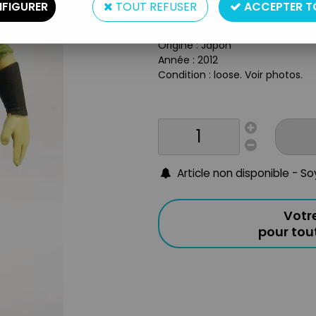
Type : figurine démontable
FIGURER
TOUT REFUSER
ACCEPTER T
Matière : plastique
Taille : 11cm
Origine : Japon
Année : 2012
Condition : loose. Voir photos.
Article non disponible - S
Votr
pour to