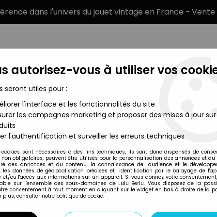
éférence dans l'univers du jouet vintage en France - Vente 
s autorisez-vous à utiliser vos cookie
s seront utiles pour :
liorer l'interface et les fonctionnalités du site
MARQUES
TYPE DE PRODUIT
PRÉCOMM
urer les campagnes marketing et proposer des mises à jour sur
duits
Survivant - Kaiyodo Movie Figure Collection : Shew
er l'authentification et surveiller les erreurs techniques
Kaiyodo
 cookies sont nécessaires à des fins techniques, ils sont donc dispensés de cons
, non obligatoires, peuvent être utilisés pour la personnalisation des annonces et du
HOKUTO NO KEN L
re des annonces et du contenu, la connaissance de l'audience et le développ
, les données de géolocalisation précises et l'identification par le balayage de l'app
FIGURE COLLECTIO
 et/ou l'accès aux informations sur un appareil. Si vous donnez votre consentement,
lable sur l’ensemble des sous-domaines de Lulu Berlu. Vous disposez de la possib
votre consentement à tout moment en cliquant sur le widget en bas à droite de la p
 plus, consulter notre politique de cookie.
Réf. :
AR0006009