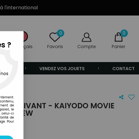
à l'international
0
0
s ?
Français
Favoris
Compte
Panier
ANDE
VENDEZ VOS JOUETS
CONTACT
 nos
entement.
 contenu,
E SURVIVANT - KAIYODO MOVIE
ement de
areil, le
N : SHEW
 celui-ci
ilité de
age. Pour