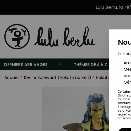
Lulu Berlu, la r
Nou
Ils nou
Amé
DERNIERS ARRIVAGES
THÈMES DE A À Z
Mes
pro
Accueil
>
Ken le Survivant (Hokuto no Ken)
>
Hokuto no Ken le 
Gér
Certains
D'autres
la mesu
produits
stockage
sera va
retirer 
en savoir