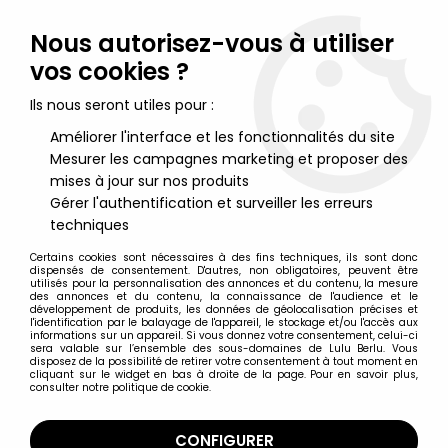
Lulu Berlu, la référence dans l'univers du jouet vintage en
France - Vente à l'international
Nous autorisez-vous à utiliser
vos cookies ?
0
Ils nous seront utiles pour :
Améliorer l'interface et les fonctionnalités du site
Mesurer les campagnes marketing et proposer des
Accueil
>
Hugo Délire
>
Hugo Délire - M+B Maia & Borges -
Figurine PVC Hugo Aviateur
mises à jour sur nos produits
Gérer l'authentification et surveiller les erreurs
techniques
Certains cookies sont nécessaires à des fins techniques, ils sont donc
dispensés de consentement. D'autres, non obligatoires, peuvent être
utilisés pour la personnalisation des annonces et du contenu, la mesure
des annonces et du contenu, la connaissance de l'audience et le
développement de produits, les données de géolocalisation précises et
l'identification par le balayage de l'appareil, le stockage et/ou l'accès aux
informations sur un appareil. Si vous donnez votre consentement, celui-ci
sera valable sur l’ensemble des sous-domaines de Lulu Berlu. Vous
disposez de la possibilité de retirer votre consentement à tout moment en
cliquant sur le widget en bas à droite de la page. Pour en savoir plus,
consulter notre politique de cookie.
CONFIGURER