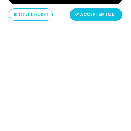
TOUT REFUSER
ACCEPTER TOUT
Maia Borges M+B
HUGO DÉLIRE - M+B MAIA &
BORGES - FIGURINE PVC HUGO
AVIATEUR
Réf. :
AR0019663
Type : Figurine
Taille environ 7cm