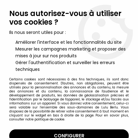
Lulu Berlu, la référence dans l'univers du jouet vintage en
France - Vente à l'international
Nous autorisez-vous à utiliser
vos cookies ?
0
Ils nous seront utiles pour :
Améliorer l'interface et les fonctionnalités du site
Mesurer les campagnes marketing et proposer des
Accueil
>
Marvel Super Héros
>
Hulk
>
Hulk Vintage
>
Hulk - Mego
World's Greatest Super-Heroes - Magnetic Hulk (occasion)
mises à jour sur nos produits
Gérer l'authentification et surveiller les erreurs
techniques
Certains cookies sont nécessaires à des fins techniques, ils sont donc
dispensés de consentement. D'autres, non obligatoires, peuvent être
utilisés pour la personnalisation des annonces et du contenu, la mesure
des annonces et du contenu, la connaissance de l'audience et le
développement de produits, les données de géolocalisation précises et
l'identification par le balayage de l'appareil, le stockage et/ou l'accès aux
informations sur un appareil. Si vous donnez votre consentement, celui-ci
sera valable sur l’ensemble des sous-domaines de Lulu Berlu. Vous
disposez de la possibilité de retirer votre consentement à tout moment en
cliquant sur le widget en bas à droite de la page. Pour en savoir plus,
consulter notre politique de cookie.
CONFIGURER