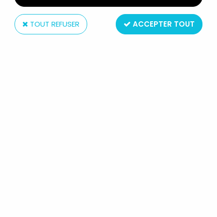
TOUT REFUSER
ACCEPTER TOUT
Mego
HULK - MEGO WORLD'S GREATEST
SUPER-HEROES - MAGNETIC HULK
(OCCASION)