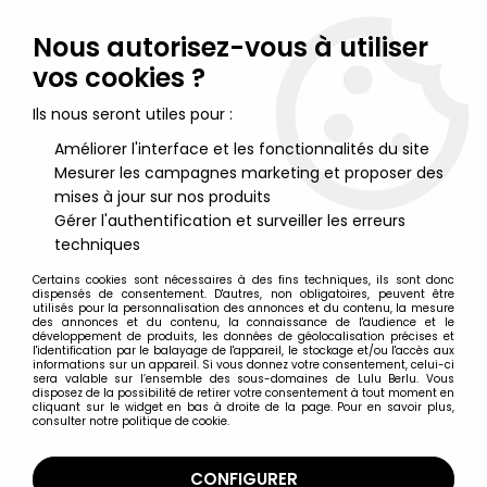
Lulu Berlu, la référence dans l'univers du jouet vintage en
France - Vente à l'international
Nous autorisez-vous à utiliser
vos cookies ?
0
Ils nous seront utiles pour :
Améliorer l'interface et les fonctionnalités du site
Mesurer les campagnes marketing et proposer des
Accueil
>
Il était une fois l'Espace
>
Il était une fois l'espace -
Popy - Colonel Pierre figurine métal (neuf en boite française
mises à jour sur nos produits
Popy)
Gérer l'authentification et surveiller les erreurs
techniques
Certains cookies sont nécessaires à des fins techniques, ils sont donc
dispensés de consentement. D'autres, non obligatoires, peuvent être
utilisés pour la personnalisation des annonces et du contenu, la mesure
des annonces et du contenu, la connaissance de l'audience et le
développement de produits, les données de géolocalisation précises et
l'identification par le balayage de l'appareil, le stockage et/ou l'accès aux
informations sur un appareil. Si vous donnez votre consentement, celui-ci
sera valable sur l’ensemble des sous-domaines de Lulu Berlu. Vous
disposez de la possibilité de retirer votre consentement à tout moment en
cliquant sur le widget en bas à droite de la page. Pour en savoir plus,
consulter notre politique de cookie.
CONFIGURER