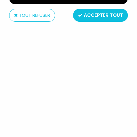
TOUT REFUSER
ACCEPTER TOUT
Popy
IL ÉTAIT UNE FOIS L'ESPACE - POPY -
COLONEL PIERRE FIGURINE MÉTAL