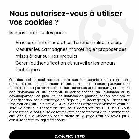
Lulu Berlu, la référence dans l'univers du jouet vintage en
France - Vente à l'international
Nous autorisez-vous à utiliser
vos cookies ?
0
Ils nous seront utiles pour :
Améliorer l'interface et les fonctionnalités du site
Mesurer les campagnes marketing et proposer des
Accueil
>
Inspecteur Gadget
>
Inspecteur Gadget - CD Audio
Télé 80 - Bande Originale Remasterisée
mises à jour sur nos produits
Gérer l'authentification et surveiller les erreurs
techniques
Certains cookies sont nécessaires à des fins techniques, ils sont donc
dispensés de consentement. D'autres, non obligatoires, peuvent être
utilisés pour la personnalisation des annonces et du contenu, la mesure
des annonces et du contenu, la connaissance de l'audience et le
développement de produits, les données de géolocalisation précises et
l'identification par le balayage de l'appareil, le stockage et/ou l'accès aux
informations sur un appareil. Si vous donnez votre consentement, celui-ci
sera valable sur l’ensemble des sous-domaines de Lulu Berlu. Vous
disposez de la possibilité de retirer votre consentement à tout moment en
cliquant sur le widget en bas à droite de la page. Pour en savoir plus,
consulter notre politique de cookie.
CONFIGURER