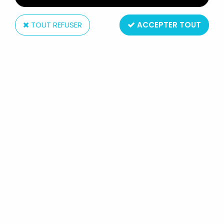
TOUT REFUSER
ACCEPTER TOUT
Télé 80
INSPECTEUR GADGET - CD AUDIO
TÉLÉ 80 - BANDE ORIGINALE
REMASTERISÉE