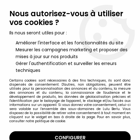
Lulu Berlu, la référence dans l'univers du jouet vintage en
France - Vente à l'international
Nous autorisez-vous à utiliser
vos cookies ?
0
Ils nous seront utiles pour :
Améliorer l'interface et les fonctionnalités du site
Mesurer les campagnes marketing et proposer des
Accueil
>
Inspecteur Gadget
>
Inspecteur Gadget - Verre à
moutarde Maille - Docteur Gang et MADchat
mises à jour sur nos produits
Gérer l'authentification et surveiller les erreurs
techniques
Certains cookies sont nécessaires à des fins techniques, ils sont donc
dispensés de consentement. D'autres, non obligatoires, peuvent être
utilisés pour la personnalisation des annonces et du contenu, la mesure
des annonces et du contenu, la connaissance de l'audience et le
développement de produits, les données de géolocalisation précises et
l'identification par le balayage de l'appareil, le stockage et/ou l'accès aux
informations sur un appareil. Si vous donnez votre consentement, celui-ci
sera valable sur l’ensemble des sous-domaines de Lulu Berlu. Vous
disposez de la possibilité de retirer votre consentement à tout moment en
cliquant sur le widget en bas à droite de la page. Pour en savoir plus,
consulter notre politique de cookie.
CONFIGURER