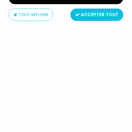
TOUT REFUSER
ACCEPTER TOUT
Maille
INSPECTEUR GADGET - VERRE À
MOUTARDE MAILLE - DOCTEUR
GANG ET MADCHAT