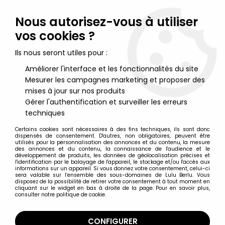
Lulu Berlu, la référence dans l'univers du jouet vintage en
France - Vente à l'international
Nous autorisez-vous à utiliser
vos cookies ?
0
Ils nous seront utiles pour :
Améliorer l'interface et les fonctionnalités du site
Mesurer les campagnes marketing et proposer des
Accueil
>
Iznogoud
>
Iznogoud - Figurines PVC Ideal - Iznogoud
sur un tapis volant
mises à jour sur nos produits
Gérer l'authentification et surveiller les erreurs
techniques
Certains cookies sont nécessaires à des fins techniques, ils sont donc
dispensés de consentement. D'autres, non obligatoires, peuvent être
utilisés pour la personnalisation des annonces et du contenu, la mesure
des annonces et du contenu, la connaissance de l'audience et le
développement de produits, les données de géolocalisation précises et
l'identification par le balayage de l'appareil, le stockage et/ou l'accès aux
informations sur un appareil. Si vous donnez votre consentement, celui-ci
sera valable sur l’ensemble des sous-domaines de Lulu Berlu. Vous
disposez de la possibilité de retirer votre consentement à tout moment en
cliquant sur le widget en bas à droite de la page. Pour en savoir plus,
consulter notre politique de cookie.
CONFIGURER