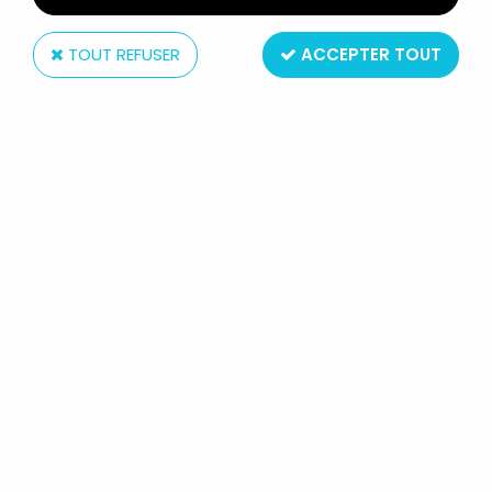
TOUT REFUSER
ACCEPTER TOUT
Ideal
IZNOGOUD - FIGURINES PVC IDEAL -
IZNOGOUD SUR UN TAPIS VOLANT