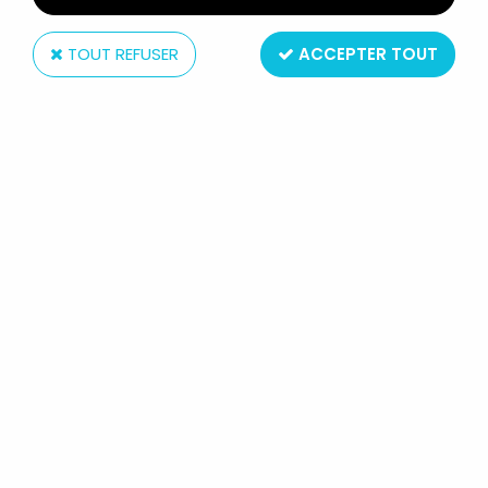
TOUT REFUSER
ACCEPTER TOUT
GE Fabbri
JAMES BOND - GE FABBRI -
GOLDFINGER - ASTON MARTIN DB5