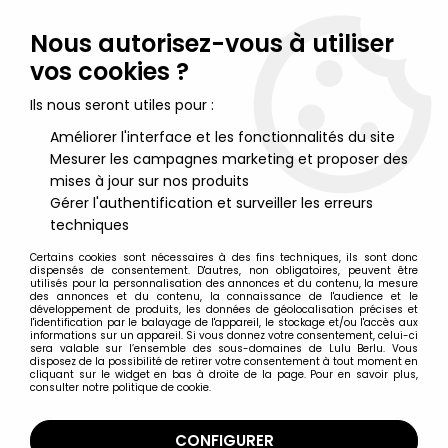
Lulu Berlu, la référence dans l'univers du jouet vintage en
France - Vente à l'international
Nous autorisez-vous à utiliser
vos cookies ?
0
Ils nous seront utiles pour :
Améliorer l'interface et les fonctionnalités du site
Mesurer les campagnes marketing et proposer des
Accueil
>
James Bond 007
>
James Bond 007 Véhicules
>
James
Bond - GE Fabbri - Goldfinger - Aston Martin DB5 (neuve en
mises à jour sur nos produits
boite)
Gérer l'authentification et surveiller les erreurs
techniques
Certains cookies sont nécessaires à des fins techniques, ils sont donc
dispensés de consentement. D'autres, non obligatoires, peuvent être
utilisés pour la personnalisation des annonces et du contenu, la mesure
des annonces et du contenu, la connaissance de l'audience et le
développement de produits, les données de géolocalisation précises et
l'identification par le balayage de l'appareil, le stockage et/ou l'accès aux
informations sur un appareil. Si vous donnez votre consentement, celui-ci
sera valable sur l’ensemble des sous-domaines de Lulu Berlu. Vous
disposez de la possibilité de retirer votre consentement à tout moment en
cliquant sur le widget en bas à droite de la page. Pour en savoir plus,
consulter notre politique de cookie.
CONFIGURER