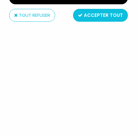
TOUT REFUSER
ACCEPTER TOUT
Hasbro
JEM ET LES HOLOGRAMMES -
HASBRO - KIMBER DES HOLOGRAMS