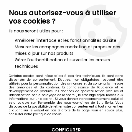
Lulu Berlu, la référence dans l'univers du jouet vintage en
France - Vente à l'international
Nous autorisez-vous à utiliser
vos cookies ?
0
Ils nous seront utiles pour :
Améliorer l'interface et les fonctionnalités du site
Mesurer les campagnes marketing et proposer des
Accueil
>
Jem et Les Hologrammes
>
Jem et Les Hologrammes Poupées
>
Jem et Les Hologrammes -
mises à jour sur nos produits
Hasbro - Kimber des Holograms (neuve en boite)
Gérer l'authentification et surveiller les erreurs
techniques
Certains cookies sont nécessaires à des fins techniques, ils sont donc
dispensés de consentement. D'autres, non obligatoires, peuvent être
utilisés pour la personnalisation des annonces et du contenu, la mesure
des annonces et du contenu, la connaissance de l'audience et le
développement de produits, les données de géolocalisation précises et
l'identification par le balayage de l'appareil, le stockage et/ou l'accès aux
informations sur un appareil. Si vous donnez votre consentement, celui-ci
sera valable sur l’ensemble des sous-domaines de Lulu Berlu. Vous
disposez de la possibilité de retirer votre consentement à tout moment en
cliquant sur le widget en bas à droite de la page. Pour en savoir plus,
consulter notre politique de cookie.
CONFIGURER