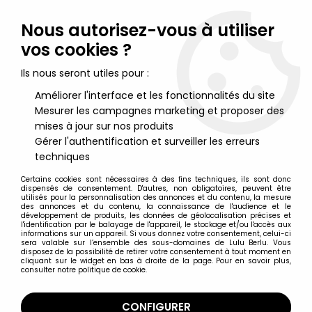
Lulu Berlu, la référence dans l'univers du jouet vintage en
France - Vente à l'international
Nous autorisez-vous à utiliser
vos cookies ?
0
Ils nous seront utiles pour :
Améliorer l'interface et les fonctionnalités du site
Mesurer les campagnes marketing et proposer des
Accueil
>
Petits Soldats
>
Jim - La Jungle - Singe pour arbre
mises à jour sur nos produits
Gérer l'authentification et surveiller les erreurs
techniques
Certains cookies sont nécessaires à des fins techniques, ils sont donc
dispensés de consentement. D'autres, non obligatoires, peuvent être
utilisés pour la personnalisation des annonces et du contenu, la mesure
des annonces et du contenu, la connaissance de l'audience et le
développement de produits, les données de géolocalisation précises et
l'identification par le balayage de l'appareil, le stockage et/ou l'accès aux
informations sur un appareil. Si vous donnez votre consentement, celui-ci
sera valable sur l’ensemble des sous-domaines de Lulu Berlu. Vous
disposez de la possibilité de retirer votre consentement à tout moment en
cliquant sur le widget en bas à droite de la page. Pour en savoir plus,
consulter notre politique de cookie.
CONFIGURER