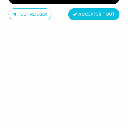
TOUT REFUSER
ACCEPTER TOUT
McFarlane Toys
J.M. LINSNER'S DAWN - DAWN -
MCFARLANE TOYS
Réf. :
REF39681
Type : figurine articulée
Matière : plastique
Taille : app. 18cm