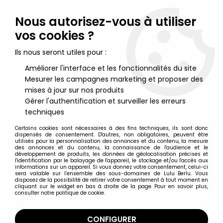
Lulu Berlu, la référence dans l'univers du jouet vintage en
France - Vente à l'international
Nous autorisez-vous à utiliser
vos cookies ?
0
Ils nous seront utiles pour :
Améliorer l'interface et les fonctionnalités du site
Mesurer les campagnes marketing et proposer des
Accueil
>
Dawn
>
J.M. Linsner's Dawn - Dawn - McFarlane Toys
mises à jour sur nos produits
Gérer l'authentification et surveiller les erreurs
techniques
Certains cookies sont nécessaires à des fins techniques, ils sont donc
dispensés de consentement. D'autres, non obligatoires, peuvent être
utilisés pour la personnalisation des annonces et du contenu, la mesure
des annonces et du contenu, la connaissance de l'audience et le
développement de produits, les données de géolocalisation précises et
l'identification par le balayage de l'appareil, le stockage et/ou l'accès aux
informations sur un appareil. Si vous donnez votre consentement, celui-ci
sera valable sur l’ensemble des sous-domaines de Lulu Berlu. Vous
disposez de la possibilité de retirer votre consentement à tout moment en
cliquant sur le widget en bas à droite de la page. Pour en savoir plus,
consulter notre politique de cookie.
CONFIGURER