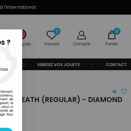
à l'international
0
0
s ?
Français
Favoris
Compte
Panier
ANDE
VENDEZ VOS JOUETS
CONTACT
 nos
entement.
 contenu,
AWN - DEATH (REGULAR) - DIAMOND
ement de
areil, le
 celui-ci
ilité de
age. Pour