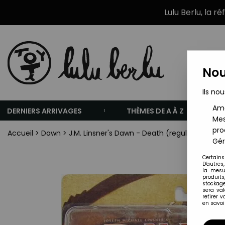
Lulu Berlu, la r
Nou
Ils nou
Amé
DERNIERS ARRIVAGES
THÈMES DE A À Z
Mes
pro
Accueil
>
Dawn
>
J.M. Linsner's Dawn - Death (regular) - Dia
Gér
Certains
D'autres
la mesu
produits
stockage
sera va
retirer 
en savoir