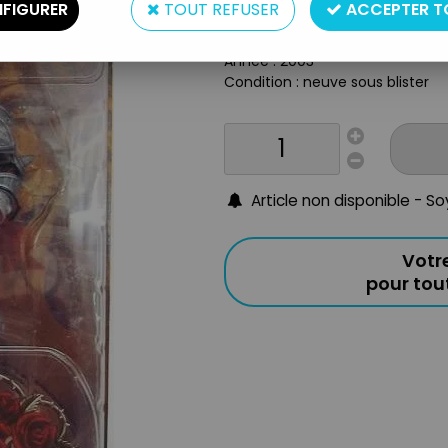
FIGURER
TOUT REFUSER
ACCEPTER T
Taille : app. 18cm
Origine : USA
Année : 2003
Condition : neuve sous blister
Article non disponible - S
Votr
pour to