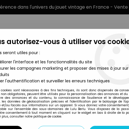
éférence dans l'univers du jouet vintage en France - Vente 
s autorisez-vous à utiliser vos cookie
s seront utiles pour :
liorer l'interface et les fonctionnalités du site
MARQUES
TYPE DE PRODUIT
PRÉCOMM
urer les campagnes marketing et proposer des mises à jour sur
duits
mond
er l'authentification et surveiller les erreurs techniques
Diamond Select
 cookies sont nécessaires à des fins techniques, ils sont donc dispensés de cons
, non obligatoires, peuvent être utilisés pour la personnalisation des annonces et du
J.M. LINSNER'S D
re des annonces et du contenu, la connaissance de l'audience et le développ
, les données de géolocalisation précises et l'identification par le balayage de l'app
 et/ou l'accès aux informations sur un appareil. Si vous donnez votre consentement,
lable sur l’ensemble des sous-domaines de Lulu Berlu. Vous disposez de la possib
votre consentement à tout moment en cliquant sur le widget en bas à droite de la p
Réf. :
REF26885
 plus, consulter notre politique de cookie.
Type : figurine articulée
Matière : plastique