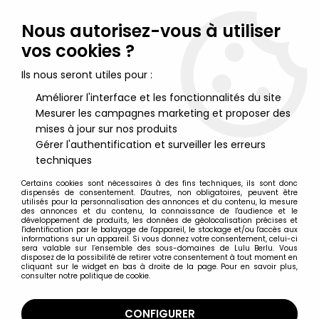
Lulu Berlu, la référence dans l'univers du jouet vintage en
France - Vente à l'international
Nous autorisez-vous à utiliser
vos cookies ?
0
Ils nous seront utiles pour :
Améliorer l'interface et les fonctionnalités du site
Mesurer les campagnes marketing et proposer des
Accueil
>
Sideshow Toy (Militaria)
>
John Wayne en tenue de
Pacific Marine - Sideshow
mises à jour sur nos produits
Gérer l'authentification et surveiller les erreurs
techniques
Certains cookies sont nécessaires à des fins techniques, ils sont donc
dispensés de consentement. D'autres, non obligatoires, peuvent être
utilisés pour la personnalisation des annonces et du contenu, la mesure
des annonces et du contenu, la connaissance de l'audience et le
développement de produits, les données de géolocalisation précises et
l'identification par le balayage de l'appareil, le stockage et/ou l'accès aux
informations sur un appareil. Si vous donnez votre consentement, celui-ci
sera valable sur l’ensemble des sous-domaines de Lulu Berlu. Vous
disposez de la possibilité de retirer votre consentement à tout moment en
cliquant sur le widget en bas à droite de la page. Pour en savoir plus,
consulter notre politique de cookie.
CONFIGURER