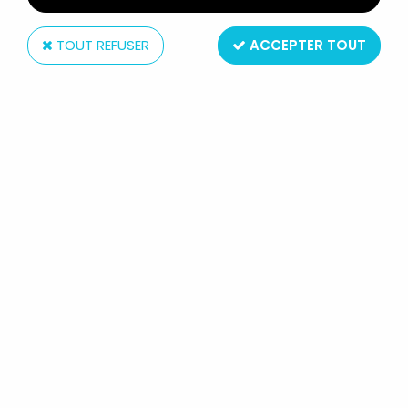
TOUT REFUSER
ACCEPTER TOUT
Sideshow Collectibles
JOHN WAYNE EN TENUE DE PACIFIC
MARINE - SIDESHOW