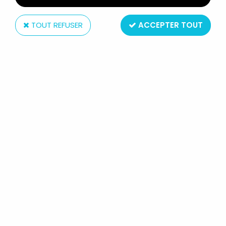
TOUT REFUSER
ACCEPTER TOUT
Jouef
JOUEF - 6 BARRIÈRES INTÉRIEURES
90° GLISSIÈRES SÉCURITÉ
LONGUEUR 148MM