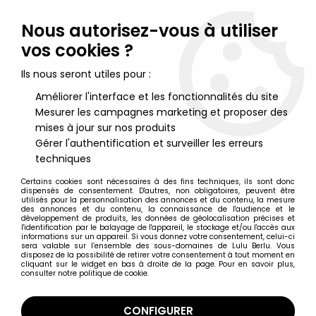
Lulu Berlu, la référence dans l'univers du jouet vintage en
France - Vente à l'international
Nous autorisez-vous à utiliser
vos cookies ?
0
Ils nous seront utiles pour :
Améliorer l'interface et les fonctionnalités du site
Mesurer les campagnes marketing et proposer des
Accueil
>
Circuits électriques
>
Jouef - 6 Barrières Intérieures 90°
Glissières Sécurité Longueur 148mm
mises à jour sur nos produits
Gérer l'authentification et surveiller les erreurs
techniques
Certains cookies sont nécessaires à des fins techniques, ils sont donc
dispensés de consentement. D'autres, non obligatoires, peuvent être
utilisés pour la personnalisation des annonces et du contenu, la mesure
des annonces et du contenu, la connaissance de l'audience et le
développement de produits, les données de géolocalisation précises et
l'identification par le balayage de l'appareil, le stockage et/ou l'accès aux
informations sur un appareil. Si vous donnez votre consentement, celui-ci
sera valable sur l’ensemble des sous-domaines de Lulu Berlu. Vous
disposez de la possibilité de retirer votre consentement à tout moment en
cliquant sur le widget en bas à droite de la page. Pour en savoir plus,
consulter notre politique de cookie.
CONFIGURER