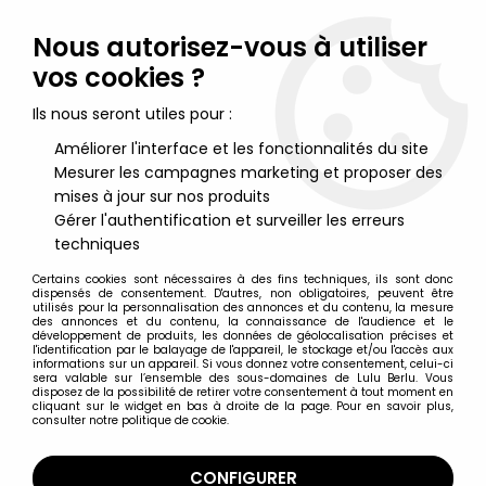
Lulu Berlu, la référence dans l'univers du jouet vintage en
France - Vente à l'international
Nous autorisez-vous à utiliser
vos cookies ?
0
Ils nous seront utiles pour :
Améliorer l'interface et les fonctionnalités du site
Mesurer les campagnes marketing et proposer des
Accueil
>
Modélisme Ferroviaire
>
Modélisme Ferroviaire - Echelle Ho
>
mises à jour sur nos produits
Modélisme Ferroviaire Echelle Ho - Voitures Voyageurs
>
Jouef
Gérer l'authentification et surveiller les erreurs
851 Ho Sncf Remorque XB 8147 Evreux Autorail Unifié 300CV
techniques
Picasso Tbe Boite
Certains cookies sont nécessaires à des fins techniques, ils sont donc
dispensés de consentement. D'autres, non obligatoires, peuvent être
utilisés pour la personnalisation des annonces et du contenu, la mesure
des annonces et du contenu, la connaissance de l'audience et le
développement de produits, les données de géolocalisation précises et
l'identification par le balayage de l'appareil, le stockage et/ou l'accès aux
informations sur un appareil. Si vous donnez votre consentement, celui-ci
sera valable sur l’ensemble des sous-domaines de Lulu Berlu. Vous
disposez de la possibilité de retirer votre consentement à tout moment en
cliquant sur le widget en bas à droite de la page. Pour en savoir plus,
consulter notre politique de cookie.
CONFIGURER