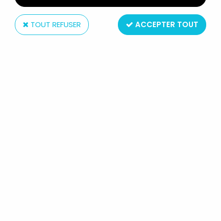
TOUT REFUSER
ACCEPTER TOUT
Jouef
JOUEF CIRCUIT ROUTIER
TRANSFORMATEUR T40/E ORANGE