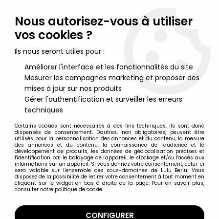
Lulu Berlu, la référence dans l'univers du jouet vintage en
France - Vente à l'international
Nous autorisez-vous à utiliser
vos cookies ?
0
Ils nous seront utiles pour :
Améliorer l'interface et les fonctionnalités du site
Mesurer les campagnes marketing et proposer des
Accueil
>
Circuits électriques
>
Jouef Circuit Routier
Transformateur T40/E Orange 220V 50Hz à 12V 12W CC
mises à jour sur nos produits
Fonctionne 2
Gérer l'authentification et surveiller les erreurs
techniques
Certains cookies sont nécessaires à des fins techniques, ils sont donc
dispensés de consentement. D'autres, non obligatoires, peuvent être
utilisés pour la personnalisation des annonces et du contenu, la mesure
des annonces et du contenu, la connaissance de l'audience et le
développement de produits, les données de géolocalisation précises et
l'identification par le balayage de l'appareil, le stockage et/ou l'accès aux
informations sur un appareil. Si vous donnez votre consentement, celui-ci
sera valable sur l’ensemble des sous-domaines de Lulu Berlu. Vous
disposez de la possibilité de retirer votre consentement à tout moment en
cliquant sur le widget en bas à droite de la page. Pour en savoir plus,
consulter notre politique de cookie.
CONFIGURER