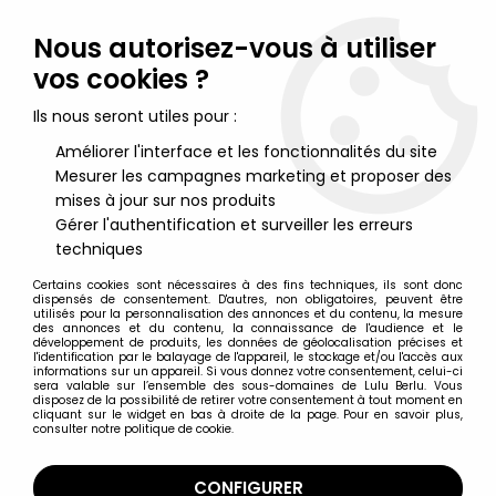
Lulu Berlu, la référence dans l'univers du jouet vintage en
France - Vente à l'international
Nous autorisez-vous à utiliser
vos cookies ?
0
Ils nous seront utiles pour :
Améliorer l'interface et les fonctionnalités du site
Mesurer les campagnes marketing et proposer des
Accueil
>
Jurassic Park - Jurassic World
>
Jurassic Park - Kenner -
Velociraptor "Dino Screams" (Neuf sous Blister)
mises à jour sur nos produits
Gérer l'authentification et surveiller les erreurs
techniques
Certains cookies sont nécessaires à des fins techniques, ils sont donc
dispensés de consentement. D'autres, non obligatoires, peuvent être
utilisés pour la personnalisation des annonces et du contenu, la mesure
des annonces et du contenu, la connaissance de l'audience et le
développement de produits, les données de géolocalisation précises et
l'identification par le balayage de l'appareil, le stockage et/ou l'accès aux
informations sur un appareil. Si vous donnez votre consentement, celui-ci
sera valable sur l’ensemble des sous-domaines de Lulu Berlu. Vous
disposez de la possibilité de retirer votre consentement à tout moment en
cliquant sur le widget en bas à droite de la page. Pour en savoir plus,
consulter notre politique de cookie.
CONFIGURER