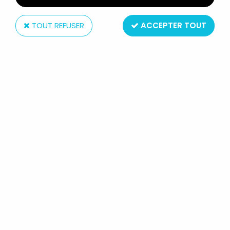
TOUT REFUSER
ACCEPTER TOUT
Kenner
JURASSIC PARK - KENNER -
VELOCIRAPTOR "DINO SCREAMS"
(NEUF SOUS BLISTER)