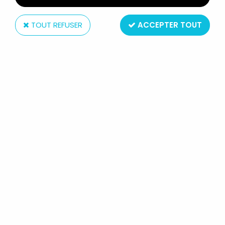
TOUT REFUSER
ACCEPTER TOUT
Mattel
JURASSIC WORLD LEGACY
COLLECTION - MATTEL -
VELOCIRAPTOR