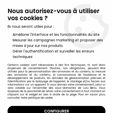
Lulu Berlu, la référence dans l'univers du jouet vintage en
France - Vente à l'international
Nous autorisez-vous à utiliser
vos cookies ?
0
Ils nous seront utiles pour :
Améliorer l'interface et les fonctionnalités du site
Mesurer les campagnes marketing et proposer des
Accueil
>
Jurassic Park - Jurassic World
>
Jurassic World Legacy
Collection - Mattel - Velociraptor
mises à jour sur nos produits
Gérer l'authentification et surveiller les erreurs
techniques
Certains cookies sont nécessaires à des fins techniques, ils sont donc
dispensés de consentement. D'autres, non obligatoires, peuvent être
utilisés pour la personnalisation des annonces et du contenu, la mesure
des annonces et du contenu, la connaissance de l'audience et le
développement de produits, les données de géolocalisation précises et
l'identification par le balayage de l'appareil, le stockage et/ou l'accès aux
informations sur un appareil. Si vous donnez votre consentement, celui-ci
sera valable sur l’ensemble des sous-domaines de Lulu Berlu. Vous
disposez de la possibilité de retirer votre consentement à tout moment en
cliquant sur le widget en bas à droite de la page. Pour en savoir plus,
consulter notre politique de cookie.
CONFIGURER