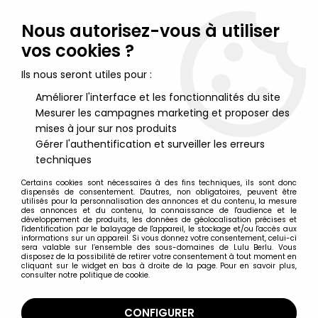
Lulu Berlu, la référence dans l'univers du jouet vintage en
France - Vente à l'international
Nous autorisez-vous à utiliser
vos cookies ?
0
Ils nous seront utiles pour :
Améliorer l'interface et les fonctionnalités du site
Mesurer les campagnes marketing et proposer des
Accueil
>
Jurassic Park - Jurassic World
>
Jurassic World - Mattel
- Attack Pack Dimorphodon
mises à jour sur nos produits
Gérer l'authentification et surveiller les erreurs
techniques
Certains cookies sont nécessaires à des fins techniques, ils sont donc
dispensés de consentement. D'autres, non obligatoires, peuvent être
utilisés pour la personnalisation des annonces et du contenu, la mesure
des annonces et du contenu, la connaissance de l'audience et le
développement de produits, les données de géolocalisation précises et
l'identification par le balayage de l'appareil, le stockage et/ou l'accès aux
informations sur un appareil. Si vous donnez votre consentement, celui-ci
sera valable sur l’ensemble des sous-domaines de Lulu Berlu. Vous
disposez de la possibilité de retirer votre consentement à tout moment en
cliquant sur le widget en bas à droite de la page. Pour en savoir plus,
consulter notre politique de cookie.
CONFIGURER