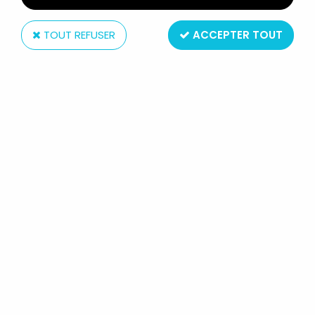
TOUT REFUSER
ACCEPTER TOUT
Mattel
JURASSIC WORLD - MATTEL -
ATTACK PACK DIMORPHODON
Réf. :
AR0042776
Type: Figurine articulée
Taille: 15cm de long