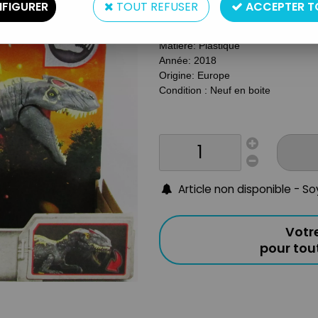
FIGURER
TOUT REFUSER
ACCEPTER T
Type: Figurine articulée
Taille: 25cm de long
Matière: Plastique
Année: 2018
Origine: Europe
Condition : Neuf en boite
Article non disponible - S
Votr
pour to