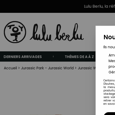
Lulu Berlu, la r
Nou
Ils nou
Amé
DERNIERS ARRIVAGES
THÈMES DE A À Z
Mes
pro
Accueil
>
Jurassic Park - Jurassic World
>
Jurassic World - Matt
Gér
Certains
D'autres
la mesu
produits
stockage
sera va
retirer 
en savoir