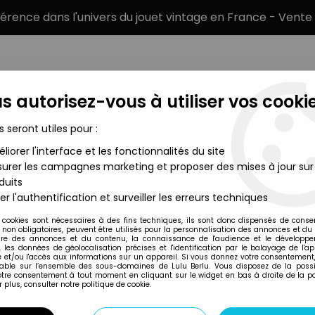
éférence dans l'univers du jouet vintage en France - Vente 
s autorisez-vous à utiliser vos cookie
s seront utiles pour :
liorer l'interface et les fonctionnalités du site
MARQUES
TYPE DE PRODUIT
PRÉCOMM
urer les campagnes marketing et proposer des mises à jour sur
duits
el - Roarivores Allosaurus
er l'authentification et surveiller les erreurs techniques
Mattel
 cookies sont nécessaires à des fins techniques, ils sont donc dispensés de cons
, non obligatoires, peuvent être utilisés pour la personnalisation des annonces et du
JURASSIC WORLD 
re des annonces et du contenu, la connaissance de l'audience et le développ
, les données de géolocalisation précises et l'identification par le balayage de l'app
ALLOSAURUS
 et/ou l'accès aux informations sur un appareil. Si vous donnez votre consentement,
lable sur l’ensemble des sous-domaines de Lulu Berlu. Vous disposez de la possib
votre consentement à tout moment en cliquant sur le widget en bas à droite de la p
 plus, consulter notre politique de cookie.
Réf. :
AR0042881