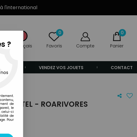
à l'international
0
0
s ?
Français
Favoris
Compte
Panier
ANDE
VENDEZ VOS JOUETS
CONTACT
 nos
entement.
 contenu,
- MATTEL - ROARIVORES
ement de
areil, le
 celui-ci
ilité de
age. Pour