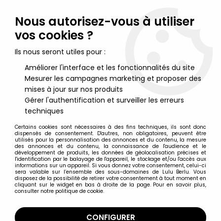
Lulu Berlu, la référence dans l'univers du jouet vintage en
France - Vente à l'international
Nous autorisez-vous à utiliser
vos cookies ?
0
Ils nous seront utiles pour :
Améliorer l'interface et les fonctionnalités du site
Mesurer les campagnes marketing et proposer des
Accueil
>
DC Super Heroes
>
DC Comics The New 52 - Justice League
>
Justice League The
mises à jour sur nos produits
New 52 Shazam ArtFX Statue - Kotobukiya
Gérer l'authentification et surveiller les erreurs
techniques
Certains cookies sont nécessaires à des fins techniques, ils sont donc
dispensés de consentement. D'autres, non obligatoires, peuvent être
utilisés pour la personnalisation des annonces et du contenu, la mesure
des annonces et du contenu, la connaissance de l'audience et le
développement de produits, les données de géolocalisation précises et
l'identification par le balayage de l'appareil, le stockage et/ou l'accès aux
informations sur un appareil. Si vous donnez votre consentement, celui-ci
sera valable sur l’ensemble des sous-domaines de Lulu Berlu. Vous
disposez de la possibilité de retirer votre consentement à tout moment en
cliquant sur le widget en bas à droite de la page. Pour en savoir plus,
consulter notre politique de cookie.
CONFIGURER