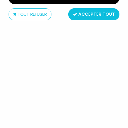
TOUT REFUSER
ACCEPTER TOUT
Kotobukiya
JUSTICE LEAGUE THE NEW 52
SHAZAM ARTFX STATUE -