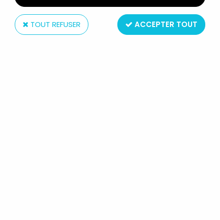
TOUT REFUSER
ACCEPTER TOUT
Mattel
KARL MAY (BIG JIM) - MATTEL -
BLOODY FOX (REF.9499)