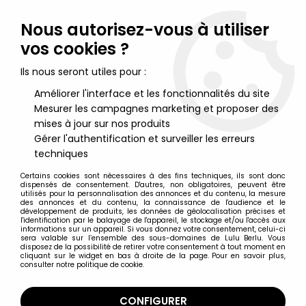
Lulu Berlu, la référence dans l'univers du jouet vintage en
France - Vente à l'international
Nous autorisez-vous à utiliser
vos cookies ?
0
Ils nous seront utiles pour :
Améliorer l'interface et les fonctionnalités du site
Mesurer les campagnes marketing et proposer des
Accueil
>
Big Jim
>
Karl May et autres
>
Karl May (Big Jim) - Mattel
- Bloody Fox (ref.9499)
mises à jour sur nos produits
Gérer l'authentification et surveiller les erreurs
techniques
Certains cookies sont nécessaires à des fins techniques, ils sont donc
dispensés de consentement. D'autres, non obligatoires, peuvent être
utilisés pour la personnalisation des annonces et du contenu, la mesure
des annonces et du contenu, la connaissance de l'audience et le
développement de produits, les données de géolocalisation précises et
l'identification par le balayage de l'appareil, le stockage et/ou l'accès aux
informations sur un appareil. Si vous donnez votre consentement, celui-ci
sera valable sur l’ensemble des sous-domaines de Lulu Berlu. Vous
disposez de la possibilité de retirer votre consentement à tout moment en
cliquant sur le widget en bas à droite de la page. Pour en savoir plus,
consulter notre politique de cookie.
CONFIGURER