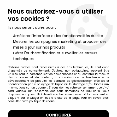
Lulu Berlu, la référence dans l'univers du jouet vintage en
France - Vente à l'international
Nous autorisez-vous à utiliser
vos cookies ?
0
Ils nous seront utiles pour :
Améliorer l'interface et les fonctionnalités du site
Mesurer les campagnes marketing et proposer des
Accueil
>
Big Jim
>
Karl May et autres
>
Karl May (Big Jim) - Mattel
- Old Shatterhand (ref.9405)
mises à jour sur nos produits
Gérer l'authentification et surveiller les erreurs
techniques
Certains cookies sont nécessaires à des fins techniques, ils sont donc
dispensés de consentement. D'autres, non obligatoires, peuvent être
utilisés pour la personnalisation des annonces et du contenu, la mesure
des annonces et du contenu, la connaissance de l'audience et le
développement de produits, les données de géolocalisation précises et
l'identification par le balayage de l'appareil, le stockage et/ou l'accès aux
informations sur un appareil. Si vous donnez votre consentement, celui-ci
sera valable sur l’ensemble des sous-domaines de Lulu Berlu. Vous
disposez de la possibilité de retirer votre consentement à tout moment en
cliquant sur le widget en bas à droite de la page. Pour en savoir plus,
consulter notre politique de cookie.
CONFIGURER