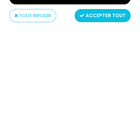
TOUT REFUSER
ACCEPTER TOUT
Mattel
KARL MAY (BIG JIM) - MATTEL -
OLD SHATTERHAND (REF.9405)
Réf. :
REF9266
Type : mannequin articulé
Matière : plastique et tissus
Taille : 25cm