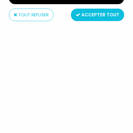
TOUT REFUSER
ACCEPTER TOUT
G. P. Rouge et Or (Editions)
KIRI LE CLOWN - EDITIONS G.P.
ORTF (1968) - LA SOUCOUPE
VOLANTE