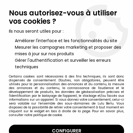
Lulu Berlu, la référence dans l'univers du jouet vintage en
France - Vente à l'international
Nous autorisez-vous à utiliser
vos cookies ?
0
Ils nous seront utiles pour :
Améliorer l'interface et les fonctionnalités du site
Mesurer les campagnes marketing et proposer des
Accueil
>
Kiri le clown
>
Kiri le Clown - Editions G.P. ORTF (1968) - La
Soucoupe Volante
mises à jour sur nos produits
Gérer l'authentification et surveiller les erreurs
techniques
Certains cookies sont nécessaires à des fins techniques, ils sont donc
dispensés de consentement. D'autres, non obligatoires, peuvent être
utilisés pour la personnalisation des annonces et du contenu, la mesure
des annonces et du contenu, la connaissance de l'audience et le
développement de produits, les données de géolocalisation précises et
l'identification par le balayage de l'appareil, le stockage et/ou l'accès aux
informations sur un appareil. Si vous donnez votre consentement, celui-ci
sera valable sur l’ensemble des sous-domaines de Lulu Berlu. Vous
disposez de la possibilité de retirer votre consentement à tout moment en
cliquant sur le widget en bas à droite de la page. Pour en savoir plus,
consulter notre politique de cookie.
CONFIGURER