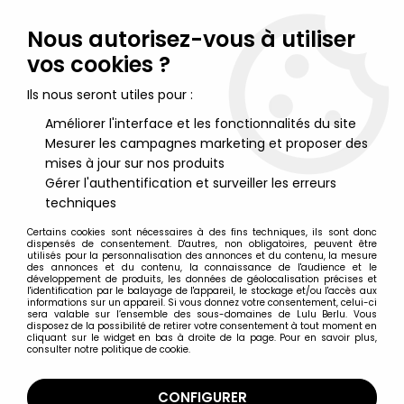
Lulu Berlu, la référence dans l'univers du jouet vintage en
France - Vente à l'international
Nous autorisez-vous à utiliser
vos cookies ?
0
Ils nous seront utiles pour :
Améliorer l'interface et les fonctionnalités du site
Mesurer les campagnes marketing et proposer des
Accueil
>
Kiri le clown
>
Kiri le Clown - Figurine Jim - Kiri
mises à jour sur nos produits
Gérer l'authentification et surveiller les erreurs
techniques
Certains cookies sont nécessaires à des fins techniques, ils sont donc
dispensés de consentement. D'autres, non obligatoires, peuvent être
utilisés pour la personnalisation des annonces et du contenu, la mesure
des annonces et du contenu, la connaissance de l'audience et le
développement de produits, les données de géolocalisation précises et
l'identification par le balayage de l'appareil, le stockage et/ou l'accès aux
informations sur un appareil. Si vous donnez votre consentement, celui-ci
sera valable sur l’ensemble des sous-domaines de Lulu Berlu. Vous
disposez de la possibilité de retirer votre consentement à tout moment en
cliquant sur le widget en bas à droite de la page. Pour en savoir plus,
consulter notre politique de cookie.
CONFIGURER