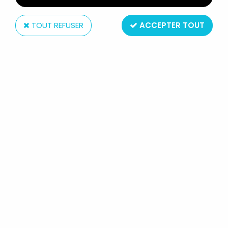
TOUT REFUSER
ACCEPTER TOUT
ORTF (éditions)
KIRI LE CLOWN - JOURNAL
MENSUEL N°9 - ORTF 1967
14
,
99
€
TTC