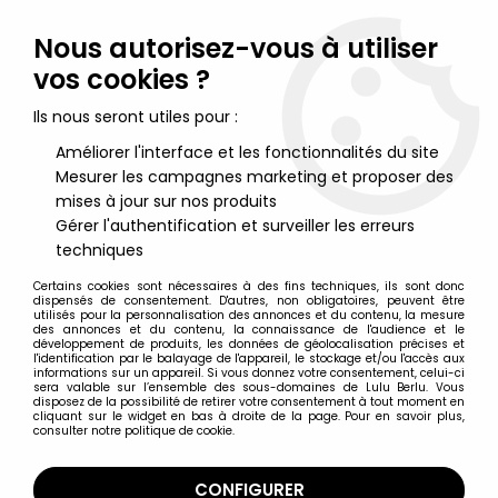
Lulu Berlu, la référence dans l'univers du jouet vintage en
France - Vente à l'international
Nous autorisez-vous à utiliser
vos cookies ?
0
Ils nous seront utiles pour :
Améliorer l'interface et les fonctionnalités du site
Mesurer les campagnes marketing et proposer des
Accueil
>
Kiri le clown
>
Kiri le Clown - Journal Mensuel n°9 - ORTF
1967
mises à jour sur nos produits
Gérer l'authentification et surveiller les erreurs
techniques
Certains cookies sont nécessaires à des fins techniques, ils sont donc
dispensés de consentement. D'autres, non obligatoires, peuvent être
utilisés pour la personnalisation des annonces et du contenu, la mesure
des annonces et du contenu, la connaissance de l'audience et le
développement de produits, les données de géolocalisation précises et
l'identification par le balayage de l'appareil, le stockage et/ou l'accès aux
informations sur un appareil. Si vous donnez votre consentement, celui-ci
sera valable sur l’ensemble des sous-domaines de Lulu Berlu. Vous
disposez de la possibilité de retirer votre consentement à tout moment en
cliquant sur le widget en bas à droite de la page. Pour en savoir plus,
consulter notre politique de cookie.
CONFIGURER