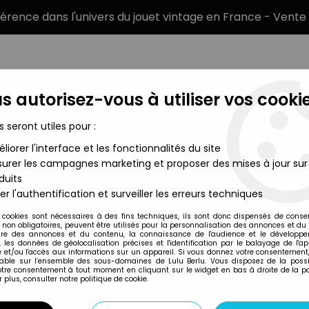
éférence dans l'univers du jouet vintage en France - Vente 
s autorisez-vous à utiliser vos cookie
s seront utiles pour :
liorer l'interface et les fonctionnalités du site
MARQUES
TYPE DE PRODUIT
PRÉCOMM
urer les campagnes marketing et proposer des mises à jour sur
duits
ca Laura Ratibus Kiri
er l'authentification et surveiller les erreurs techniques
Amora
 cookies sont nécessaires à des fins techniques, ils sont donc dispensés de cons
, non obligatoires, peuvent être utilisés pour la personnalisation des annonces et du
KIRI LE CLOWN - 
re des annonces et du contenu, la connaissance de l'audience et le développ
, les données de géolocalisation précises et l'identification par le balayage de l'app
RATIBUS KIRI
 et/ou l'accès aux informations sur un appareil. Si vous donnez votre consentement,
lable sur l’ensemble des sous-domaines de Lulu Berlu. Vous disposez de la possib
34
,
99
€
TTC
votre consentement à tout moment en cliquant sur le widget en bas à droite de la p
 plus, consulter notre politique de cookie.
Réf. :
AR0034751