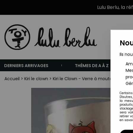
Lulu Berlu, la r
Nou
Ils nou
Amé
DERNIERS ARRIVAGES
THÈMES DE A À Z
Mes
pro
Accueil
>
Kiri le clown
>
Kiri le Clown - Verre à moutarde - Bian
Gér
Certains
D'autres
la mesu
produits
stockage
sera va
retirer 
en savoir