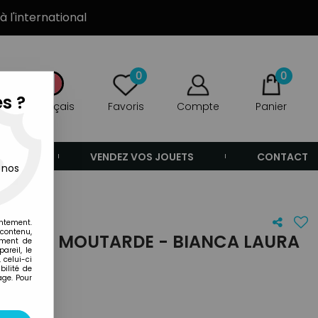
à l'international
0
0
s ?
Français
Favoris
Compte
Panier
ANDE
VENDEZ VOS JOUETS
CONTACT
 nos
entement.
 contenu,
VERRE À MOUTARDE - BIANCA LAURA
ement de
areil, le
 celui-ci
ilité de
age. Pour