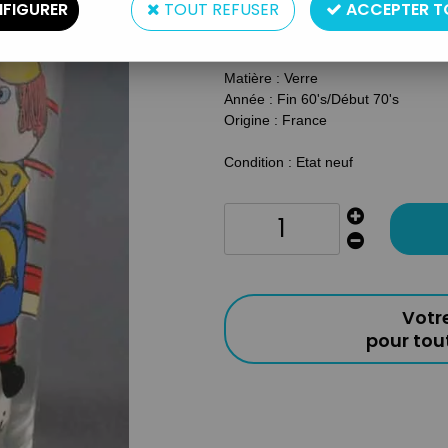
FIGURER
TOUT REFUSER
ACCEPTER T
Type : Verre à moutarde
Taille : 10 cm
Matière : Verre
Année : Fin 60's/Début 70's
Origine : France
Condition : Etat neuf
Votr
pour to