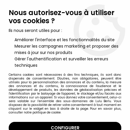
Lulu Berlu, la référence dans l'univers du jouet vintage en
France - Vente à l'international
Nous autorisez-vous à utiliser
vos cookies ?
0
Ils nous seront utiles pour :
Améliorer l'interface et les fonctionnalités du site
Mesurer les campagnes marketing et proposer des
Accueil
>
K2000 - Knight Rider
>
Knight Rider K2000 (K.I.T.T.) 1/64
Ertl 1982 Neuve en Carte
mises à jour sur nos produits
Gérer l'authentification et surveiller les erreurs
techniques
Certains cookies sont nécessaires à des fins techniques, ils sont donc
dispensés de consentement. D'autres, non obligatoires, peuvent être
utilisés pour la personnalisation des annonces et du contenu, la mesure
des annonces et du contenu, la connaissance de l'audience et le
développement de produits, les données de géolocalisation précises et
l'identification par le balayage de l'appareil, le stockage et/ou l'accès aux
informations sur un appareil. Si vous donnez votre consentement, celui-ci
sera valable sur l’ensemble des sous-domaines de Lulu Berlu. Vous
disposez de la possibilité de retirer votre consentement à tout moment en
cliquant sur le widget en bas à droite de la page. Pour en savoir plus,
consulter notre politique de cookie.
CONFIGURER