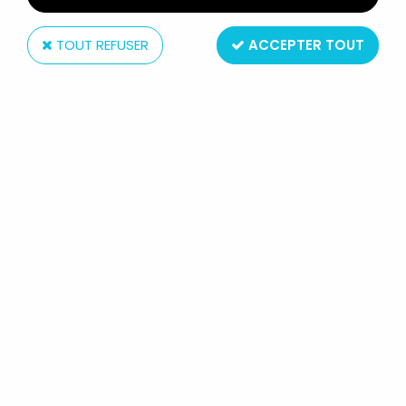
TOUT REFUSER
ACCEPTER TOUT
ERTL
KNIGHT RIDER K2000 (K.I.T.T.) 1/64
ERTL 1982 NEUVE EN CARTE