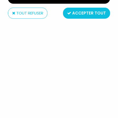
TOUT REFUSER
ACCEPTER TOUT
Bandai
KNIGHT RIDER K2000 (K.I.T.T.)
RADIO-COMMANDÉ OCCASION EN
BOITE - BANDAI