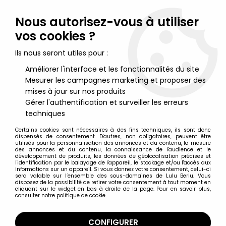
Lulu Berlu, la référence dans l'univers du jouet vintage en
France - Vente à l'international
Nous autorisez-vous à utiliser
vos cookies ?
0
Ils nous seront utiles pour :
Améliorer l'interface et les fonctionnalités du site
Mesurer les campagnes marketing et proposer des
Accueil
>
K2000 - Knight Rider
>
Knight Rider K2000 (K.I.T.T.) Radio-
Commandé occasion en boite - Bandai
mises à jour sur nos produits
Gérer l'authentification et surveiller les erreurs
techniques
Certains cookies sont nécessaires à des fins techniques, ils sont donc
dispensés de consentement. D'autres, non obligatoires, peuvent être
utilisés pour la personnalisation des annonces et du contenu, la mesure
des annonces et du contenu, la connaissance de l'audience et le
développement de produits, les données de géolocalisation précises et
l'identification par le balayage de l'appareil, le stockage et/ou l'accès aux
informations sur un appareil. Si vous donnez votre consentement, celui-ci
sera valable sur l’ensemble des sous-domaines de Lulu Berlu. Vous
disposez de la possibilité de retirer votre consentement à tout moment en
cliquant sur le widget en bas à droite de la page. Pour en savoir plus,
consulter notre politique de cookie.
CONFIGURER