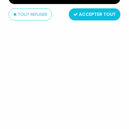
TOUT REFUSER
ACCEPTER TOUT
Comics Spain
LA BELLE ET LE CLOCHARD -
FIGURINE PVC COMIC SPAIN -
CLOCHARD