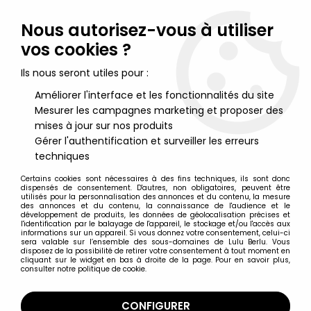
Lulu Berlu, la référence dans l'univers du jouet vintage en
France - Vente à l'international
Nous autorisez-vous à utiliser
vos cookies ?
0
Ils nous seront utiles pour :
Améliorer l'interface et les fonctionnalités du site
Mesurer les campagnes marketing et proposer des
Accueil
>
Belle et le clochard
>
La Belle et le clochard - Figurine
PVC Comic Spain - Clochard
mises à jour sur nos produits
Gérer l'authentification et surveiller les erreurs
techniques
Certains cookies sont nécessaires à des fins techniques, ils sont donc
dispensés de consentement. D'autres, non obligatoires, peuvent être
utilisés pour la personnalisation des annonces et du contenu, la mesure
des annonces et du contenu, la connaissance de l'audience et le
développement de produits, les données de géolocalisation précises et
l'identification par le balayage de l'appareil, le stockage et/ou l'accès aux
informations sur un appareil. Si vous donnez votre consentement, celui-ci
sera valable sur l’ensemble des sous-domaines de Lulu Berlu. Vous
disposez de la possibilité de retirer votre consentement à tout moment en
cliquant sur le widget en bas à droite de la page. Pour en savoir plus,
consulter notre politique de cookie.
CONFIGURER