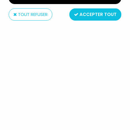
TOUT REFUSER
ACCEPTER TOUT
Brabo
LA PANTHÈRE ROSE - BRABO 1983 -
PANTHÈRE ROSE FLEXIBLE AVEC
BOITE