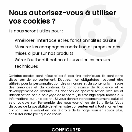
Lulu Berlu, la référence dans l'univers du jouet vintage en
France - Vente à l'international
Nous autorisez-vous à utiliser
vos cookies ?
0
Ils nous seront utiles pour :
Améliorer l'interface et les fonctionnalités du site
Mesurer les campagnes marketing et proposer des
Accueil
>
Panthère Rose (la)
>
La Panthère Rose - Brabo 1983 -
Panthère Rose flexible avec boite
mises à jour sur nos produits
Gérer l'authentification et surveiller les erreurs
techniques
Certains cookies sont nécessaires à des fins techniques, ils sont donc
dispensés de consentement. D'autres, non obligatoires, peuvent être
utilisés pour la personnalisation des annonces et du contenu, la mesure
des annonces et du contenu, la connaissance de l'audience et le
développement de produits, les données de géolocalisation précises et
l'identification par le balayage de l'appareil, le stockage et/ou l'accès aux
informations sur un appareil. Si vous donnez votre consentement, celui-ci
sera valable sur l’ensemble des sous-domaines de Lulu Berlu. Vous
disposez de la possibilité de retirer votre consentement à tout moment en
cliquant sur le widget en bas à droite de la page. Pour en savoir plus,
consulter notre politique de cookie.
CONFIGURER