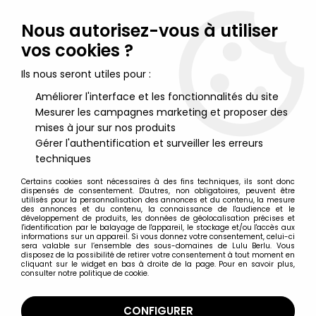
Lulu Berlu, la référence dans l'univers du jouet vintage en
France - Vente à l'international
Nous autorisez-vous à utiliser
vos cookies ?
0
Ils nous seront utiles pour :
Améliorer l'interface et les fonctionnalités du site
Mesurer les campagnes marketing et proposer des
Accueil
>
Panthère Rose (la)
>
La Panthère Rose - M+B Maia &
Borges - Panthère Rose faisant la sieste
mises à jour sur nos produits
Gérer l'authentification et surveiller les erreurs
techniques
Certains cookies sont nécessaires à des fins techniques, ils sont donc
dispensés de consentement. D'autres, non obligatoires, peuvent être
utilisés pour la personnalisation des annonces et du contenu, la mesure
des annonces et du contenu, la connaissance de l'audience et le
développement de produits, les données de géolocalisation précises et
l'identification par le balayage de l'appareil, le stockage et/ou l'accès aux
informations sur un appareil. Si vous donnez votre consentement, celui-ci
sera valable sur l’ensemble des sous-domaines de Lulu Berlu. Vous
disposez de la possibilité de retirer votre consentement à tout moment en
cliquant sur le widget en bas à droite de la page. Pour en savoir plus,
consulter notre politique de cookie.
CONFIGURER