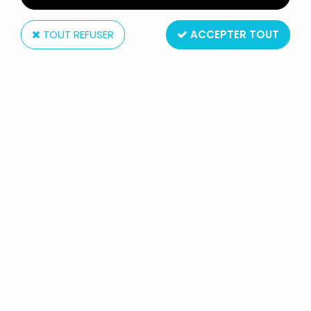
TOUT REFUSER
ACCEPTER TOUT
Maia Borges M+B
LA PANTHÈRE ROSE - M+B MAIA &
BORGES - PANTHÈRE ROSE FAISANT
LA SIESTE