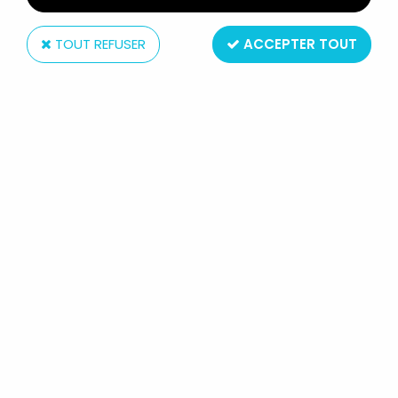
TOUT REFUSER
ACCEPTER TOUT
Tyco
LA PETITE SIRÈNE - TYCO - POUPÉE
29CM ERIC LE MATELOT