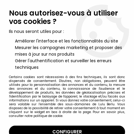
Lulu Berlu, la référence dans l'univers du jouet vintage en
France - Vente à l'international
Nous autorisez-vous à utiliser
vos cookies ?
0
Ils nous seront utiles pour :
Améliorer l'interface et les fonctionnalités du site
Mesurer les campagnes marketing et proposer des
Accueil
>
Petite Sirène (La)
>
La Petite Sirène - Tyco - Poupée
29cm Eric le Matelot
mises à jour sur nos produits
Gérer l'authentification et surveiller les erreurs
techniques
Certains cookies sont nécessaires à des fins techniques, ils sont donc
dispensés de consentement. D'autres, non obligatoires, peuvent être
utilisés pour la personnalisation des annonces et du contenu, la mesure
des annonces et du contenu, la connaissance de l'audience et le
développement de produits, les données de géolocalisation précises et
l'identification par le balayage de l'appareil, le stockage et/ou l'accès aux
informations sur un appareil. Si vous donnez votre consentement, celui-ci
sera valable sur l’ensemble des sous-domaines de Lulu Berlu. Vous
disposez de la possibilité de retirer votre consentement à tout moment en
cliquant sur le widget en bas à droite de la page. Pour en savoir plus,
consulter notre politique de cookie.
CONFIGURER