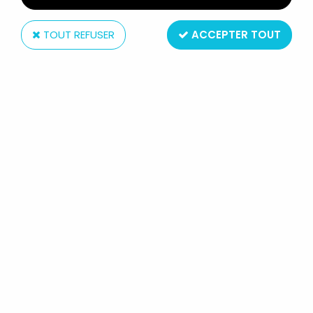
TOUT REFUSER
ACCEPTER TOUT
Interlude
LA POURSUITE SPATIALE
ELECTRONIQUE - INTERLUDE 1980