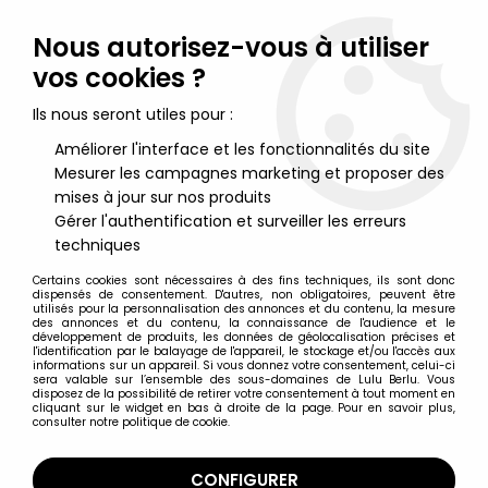
Lulu Berlu, la référence dans l'univers du jouet vintage en
France - Vente à l'international
Nous autorisez-vous à utiliser
vos cookies ?
0
Ils nous seront utiles pour :
Améliorer l'interface et les fonctionnalités du site
Mesurer les campagnes marketing et proposer des
Accueil
>
Jeux Electroniques & Vidéo Vintage
>
Jeux électroniques vintage autres
>
La Poursuite Spatiale
mises à jour sur nos produits
Electronique - Interlude 1980
Gérer l'authentification et surveiller les erreurs
techniques
Certains cookies sont nécessaires à des fins techniques, ils sont donc
dispensés de consentement. D'autres, non obligatoires, peuvent être
utilisés pour la personnalisation des annonces et du contenu, la mesure
des annonces et du contenu, la connaissance de l'audience et le
développement de produits, les données de géolocalisation précises et
l'identification par le balayage de l'appareil, le stockage et/ou l'accès aux
informations sur un appareil. Si vous donnez votre consentement, celui-ci
sera valable sur l’ensemble des sous-domaines de Lulu Berlu. Vous
disposez de la possibilité de retirer votre consentement à tout moment en
cliquant sur le widget en bas à droite de la page. Pour en savoir plus,
consulter notre politique de cookie.
CONFIGURER