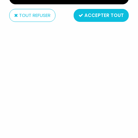
TOUT REFUSER
ACCEPTER TOUT
Dujardin
L'AUTOROUTE - JEU DE SOCIÉTÉ -
EDITIONS DUJARDIN 1968