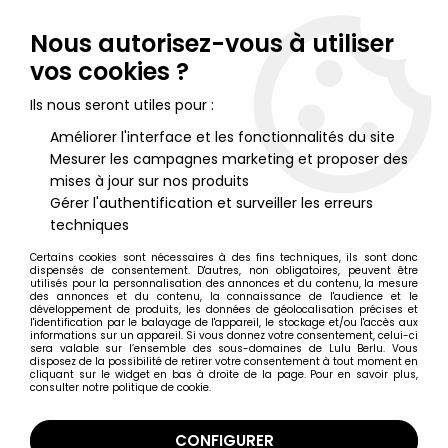
Lulu Berlu, la référence dans l'univers du jouet vintage en
France - Vente à l'international
Nous autorisez-vous à utiliser
vos cookies ?
0
Ils nous seront utiles pour :
Améliorer l'interface et les fonctionnalités du site
Mesurer les campagnes marketing et proposer des
Accueil
>
Jeux de Société & Jeux de Plateau
>
L'Autoroute - Jeu
de société - Editions Dujardin 1968
mises à jour sur nos produits
Gérer l'authentification et surveiller les erreurs
techniques
Certains cookies sont nécessaires à des fins techniques, ils sont donc
dispensés de consentement. D'autres, non obligatoires, peuvent être
utilisés pour la personnalisation des annonces et du contenu, la mesure
des annonces et du contenu, la connaissance de l'audience et le
développement de produits, les données de géolocalisation précises et
l'identification par le balayage de l'appareil, le stockage et/ou l'accès aux
informations sur un appareil. Si vous donnez votre consentement, celui-ci
sera valable sur l’ensemble des sous-domaines de Lulu Berlu. Vous
disposez de la possibilité de retirer votre consentement à tout moment en
cliquant sur le widget en bas à droite de la page. Pour en savoir plus,
consulter notre politique de cookie.
CONFIGURER